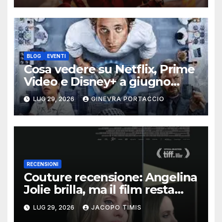
BLOG
EVENTI
Cosa vedere su Netflix, Prime
Video e Disney+ a giugno
2026
LUG 29, 2026
GINEVRA PORTACCIO
RECENSIONI
Couture recensione: Angelina
Jolie brilla, ma il film resta
intrappolato nella sua
LUG 29, 2026
JACOPO TIMIS
bellezza