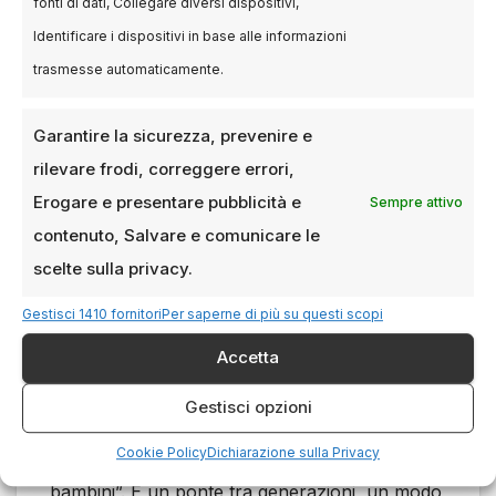
fonti di dati, Collegare diversi dispositivi,
(sotto i 5 anni), preferite i film che non
Identificare i dispositivi in base alle informazioni
superano i 90 minuti per evitare cali di
trasmesse automaticamente.
attenzione e “crisi da poltrona”.
Il Kit di Sopravvivenza:
Oltre ai popcorn,
Garantire la sicurezza, prevenire e
portate sempre una borraccia d’acqua
rilevare frodi, correggere errori,
(meno plastica, più risparmio) e una felpa
leggera: l’aria condizionata delle sale a
Erogare e presentare pubblicità e
Sempre attivo
marzo può essere traditrice!
contenuto, Salvare e comunicare le
scelte sulla privacy.
Conclusioni: Un Mese
Gestisci 1410 fornitori
Per saperne di più su questi scopi
di Storie da
Accetta
Condividere
Gestisci opzioni
Marzo 2026 ci ricorda che il cinema per
Cookie Policy
Dichiarazione sulla Privacy
famiglie non è solo “intrattenimento per
bambini”. È un ponte tra generazioni, un modo