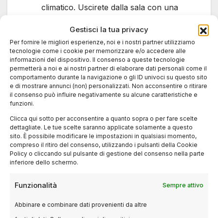
climatico. Uscirete dalla sala con una
voglia matta di costruire qualcosa
Gestisci la tua privacy
insieme.
Per fornire le migliori esperienze, noi e i nostri partner utilizziamo
4. Consigli Pratici per
tecnologie come i cookie per memorizzare e/o accedere alle
informazioni del dispositivo. Il consenso a queste tecnologie
permetterà a noi e ai nostri partner di elaborare dati personali come il
una Sosta al Cinema
comportamento durante la navigazione o gli ID univoci su questo sito
e di mostrare annunci (non) personalizzati. Non acconsentire o ritirare
Senza Stress
il consenso può influire negativamente su alcune caratteristiche e
funzioni.
Clicca qui sotto per acconsentire a quanto sopra o per fare scelte
Andare al cinema con i bambini è un’arte. Ecco
dettagliate. Le tue scelte saranno applicate solamente a questo
tre trucchi per il marzo 2026:
sito. È possibile modificare le impostazioni in qualsiasi momento,
compreso il ritiro del consenso, utilizzando i pulsanti della Cookie
Policy o cliccando sul pulsante di gestione del consenso nella parte
Sfruttate le “Proiezioni Family”:
Molti
inferiore dello schermo.
cinema offrono riduzioni drastiche sul
Funzionalità
Sempre attivo
biglietto per le proiezioni prima delle ore
16:00.
Abbinare e combinare dati provenienti da altre
Occhio alla durata:
Per i più piccoli