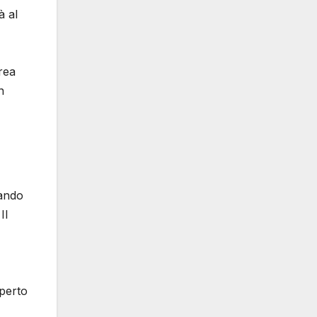
à al
rea
n
uando
Il
aperto