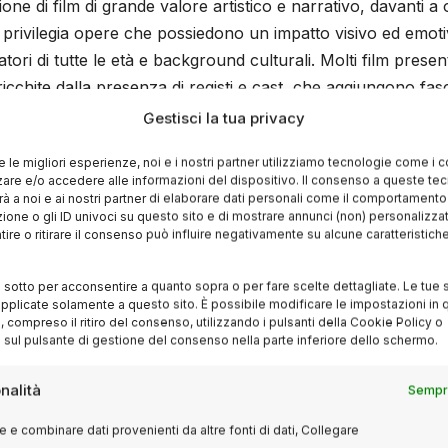
one di film di grande valore artistico e narrativo, davanti a 
lm privilegia opere che possiedono un impatto visivo ed emot
atori di tutte le età e background culturali. Molti film present
cchite dalla presenza di registi e cast, che aggiungono fas
valorizzare opere che affrontano temi sociali rilevanti, raccon
Gestisci la tua privacy
li, favorendo così un dialogo tra cinema e società.
re le migliori esperienze, noi e i nostri partner utilizziamo tecnologie come i 
re e/o accedere alle informazioni del dispositivo. Il consenso a queste te
i in Piazza Grande
à a noi e ai nostri partner di elaborare dati personali come il comportament
zione o gli ID univoci su questo sito e di mostrare annunci (non) personalizzat
ire o ritirare il consenso può influire negativamente su alcune caratteristich
cesso e apprezzamento internazionale hanno trovato spazio 
i sotto per acconsentire a quanto sopra o per fare scelte dettagliate. Le tue 
amo:
pplicate solamente a questo sito. È possibile modificare le impostazioni in q
compreso il ritiro del consenso, utilizzando i pulsanti della Cookie Policy o
 sul pulsante di gestione del consenso nella parte inferiore dello schermo.
 coniuga intrattenimento e riflessione sociale sul razzismo 
nalità
Sempre
rappresentazione contemporanea e innovativa delle relazio
 e combinare dati provenienti da altre fonti di dati, Collegare