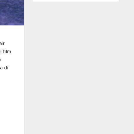
air
i film
i
a di