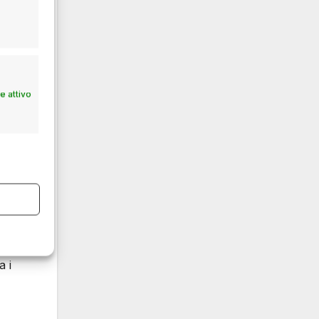
e.
tile
 attivo
fiche
a i