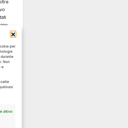
oltre
ivo
ati
cino
tano
cookie per
cnologie
o durante
i. Non
e e
nelle
scelte
ualsiasi
con
 attivo
ni