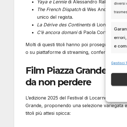
Yaya e Lennie
di Alessandro Rak, che racc
diversi 
The French Dispatch
di Wes Anderson, che t
trasme
unico del regista.
La Dérive des Continents
di Lionel Baier, 
Garant
C’è ancora domani
di Paola Cortellesi, un
errori
Molti di questi titoli hanno poi proseguito il lor
e comu
o su piattaforme di streaming, confermando la r
Gestisci 1
Film Piazza Grande Locar
da non perdere
L’edizione 2025 del Festival di Locarno si prepar
Grande, proponendo una selezione variegata e st
titoli più attesi spicca: