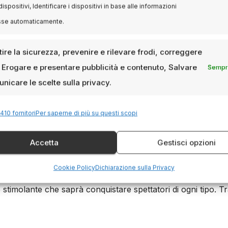
onta con sensibilità temi di formazione e crescita personal
dispositivi, Identificare i dispositivi in base alle informazioni
rasforma la piazza in un teatro di festa visiva grazie allo s
sse automaticamente.
un titolo apprezzato per la sua profondità narrativa.
ire la sicurezza, prevenire e rilevare frodi, correggere
o dei film più acclamati dal pubblico in Piazza Grande.
, Erogare e presentare pubblicità e contenuto, Salvare
Sempre
o percorso nei festival internazionali, nelle sale cinematogra
nicare le scelte sulla privacy.
ilevanza e la qualità delle proiezioni in Piazza Grande.
410 fornitori
Per saperne di più su questi scopi
no 2025: anticipazioni e titoli
Accetta
Gestisci opzioni
Cookie Policy
Dichiarazione sulla Privacy
a a mantenere altissimo il livello delle proiezioni in Piazza
imolante che saprà conquistare spettatori di ogni tipo. Tr