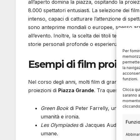
all’aperto domina la piazza, ospitando la proiezi
8.000 spettatori entusiasti. La selezione dei fi
intenso, capaci di catturare l’attenzione di spett
sono anteprime mondiali o europee, spesso arri
all’evento. Inoltre, la scelta dei titoli tende a 
storie personali profonde o esperienze universa
Per forni
memorizza
Esempi di film proiettat
permetter
la naviga
acconsent
funzioni.
Nel corso degli anni, molti film di grande suc
Clicca qu
proiezioni di
Piazza Grande
. Tra questi ricordi
saranno a
momento, 
cliccando
Green Book
di Peter Farrelly, un film che
umanità e ironia.
Funzio
Les Olympiades
di Jacques Audiard, una 
umane.
Abbinare