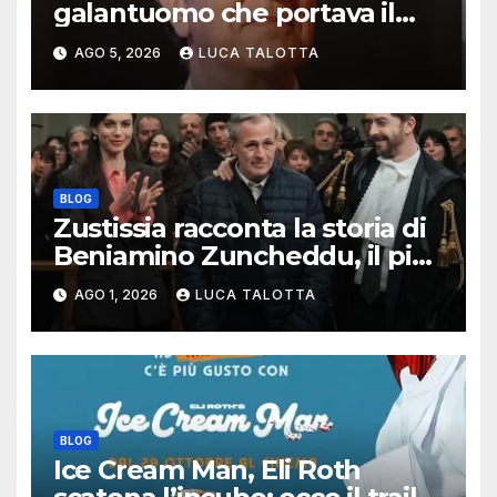
galantuomo che portava il
cinema dove non c’era
AGO 5, 2026
LUCA TALOTTA
BLOG
Zustissia racconta la storia di
Beniamino Zuncheddu, il più
lungo errore giudiziario della
AGO 1, 2026
LUCA TALOTTA
storia italiana
BLOG
Ice Cream Man, Eli Roth