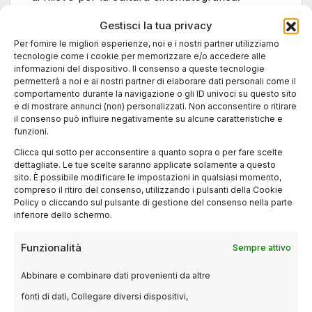
Gestisci la tua privacy
Cinema Centrale:
Per fornire le migliori esperienze, noi e i nostri partner utilizziamo
tecnologie come i cookie per memorizzare e/o accedere alle
Tradizione e Qualità
informazioni del dispositivo. Il consenso a queste tecnologie
permetterà a noi e ai nostri partner di elaborare dati personali come il
comportamento durante la navigazione o gli ID univoci su questo sito
Il Cinema Centrale, situato in via Torino, è una
e di mostrare annunci (non) personalizzati. Non acconsentire o ritirare
delle sale più antiche ancora in attività,
il consenso può influire negativamente su alcune caratteristiche e
funzioni.
apprezzato per la selezione di titoli alternative
Clicca qui sotto per acconsentire a quanto sopra o per fare scelte
e rassegne di qualità, in spazi raccolti e
dettagliate. Le tue scelte saranno applicate solamente a questo
accoglienti.
sito. È possibile modificare le impostazioni in qualsiasi momento,
compreso il ritiro del consenso, utilizzando i pulsanti della Cookie
Policy o cliccando sul pulsante di gestione del consenso nella parte
Cineteatro Stella e Orfeo:
inferiore dello schermo.
Cinema con Spirito Locale
Funzionalità
Sempre attivo
Sale come Cineteatro Stella e Orfeo Multisala
Abbinare e combinare dati provenienti da altre
combinano proposte cinematografiche con
fonti di dati, Collegare diversi dispositivi,