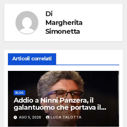
Di
Margherita
Simonetta
Articoli correlati
BLOG
Addio a Ninni Panzera, il
galantuomo che portava il
cinema dove non c’era
AGO 5, 2026
LUCA TALOTTA