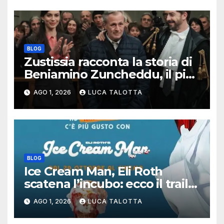
BLOG
Zustissia racconta la storia di
Beniamino Zuncheddu, il più
lungo errore giudiziario della
AGO 1, 2026
LUCA TALOTTA
storia italiana
BLOG
Ice Cream Man, Eli Roth
scatena l’incubo: ecco il trailer
italiano dell’horror più
AGO 1, 2026
LUCA TALOTTA
estremo di Halloween 2026