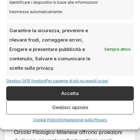
eventi culturali e cineforum, offrendo soluzioni
Identificare i dispositivi in base alle informazioni
diverse per il pubblico milanese.
trasmesse automaticamente.
Programmi e Festival di
Garantire la sicurezza, prevenire e
Marzo
rilevare frodi, correggere errori,
Erogare e presentare pubblicità e
Sempre attivo
Nel corso di marzo Milano ospita anche eventi
contenuto, Salvare e comunicare le
cinematografici rilevanti, come la 33ª edizione
scelte sulla privacy.
di Sguardi Altrove Women’s International Film
Festival, che dal 10 al 28 marzo propone oltre
Gestisci 1410 fornitori
Per saperne di più su questi scopi
79 titoli dedicati al cinema internazionale e alle
Accetta
registe donne.
Gestisci opzioni
Accanto ai cinema storici, iniziative culturali
Cookie Policy
Dichiarazione sulla Privacy
come la rassegna «Il grande Cinema» del
Circolo Filologico Milanese offrono proiezioni