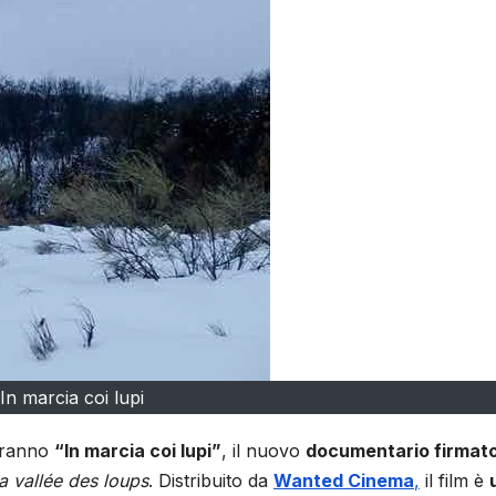
In marcia coi lupi
teranno
“In marcia coi lupi”
, il nuovo
documentario firmat
a vallée des loups
. Distribuito da
Wanted Cinema
,
il film è