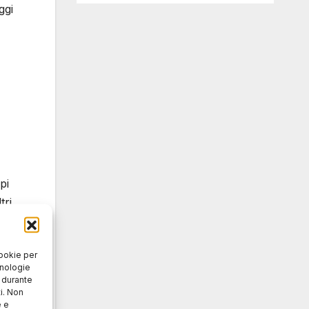
ggi
pi
tri
gio
cookie per
cnologie
o durante
i. Non
e e