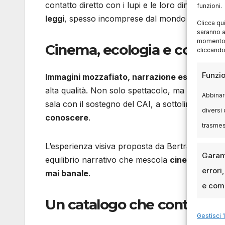
contatto diretto con i lupi e le loro dinamiche t
funzioni.
leggi
, spesso incomprese dal mondo urbano.
Clicca qu
saranno a
momento, 
Cinema, ecologia e conte
cliccando
Funzio
Immagini mozzafiato, narrazione essenziale 
alta qualità. Non solo spettacolo, ma
strumento
Abbinare
sala con il sostegno del CAI, a sottolineare l’i
diversi 
conoscere
.
trasme
L’esperienza visiva proposta da Bertrand è
qua
Garant
equilibrio narrativo che mescola
cinema d’auto
errori
mai banale
.
e comu
Un catalogo che continua 
Gestisci 1