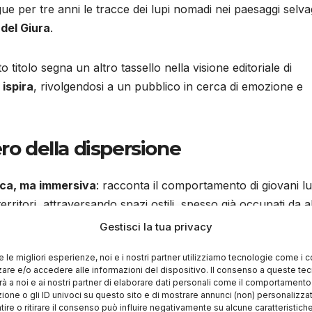
ue per tre anni le tracce dei lupi nomadi nei paesaggi selva
 del Giura
.
o titolo segna un altro tassello nella visione editoriale di
ispira
, rivolgendosi a un pubblico in cerca di emozione e
ro della dispersione
ica, ma immersiva
: racconta il comportamento di giovani lu
erritori, attraversando spazi ostili, spesso già occupati da al
pravvivenza e adattamento
, ma anche una riflessione
Gestisci la tua privacy
i grandi predatori ritornano nei nostri territori, ma
il paesag
re le migliori esperienze, noi e i nostri partner utilizziamo tecnologie come i 
re e/o accedere alle informazioni del dispositivo. Il consenso a queste te
à a noi e ai nostri partner di elaborare dati personali come il comportament
zione o gli ID univoci su questo sito e di mostrare annunci (non) personalizzat
, afferma Bertrand, che nel corso di tre anni ha vissuto a
ire o ritirare il consenso può influire negativamente su alcune caratteristich