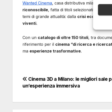
Wanted Cinema
, casa distributiva milanese fon
riconoscibile
, fatta di titoli selezionati,
premiati
temi di grande attualità: dalla
crisi ecologica
al
viventi
.
Con un
catalogo di oltre 150 titoli
, tra docume
riferimento per il
cinema “di ricerca e ricerca
ma
esperienze trasformative
.
Navigazione
Cinema 3D a Milano: le migliori sale 
un’esperienza immersiva
articoli