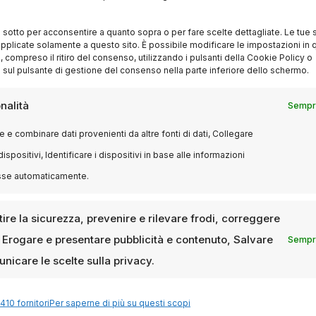
erritoriali, scoprendo che
la natura possiede ancora le sue
i sotto per acconsentire a quanto sopra o per fare scelte dettagliate. Le tue 
pplicate solamente a questo sito. È possibile modificare le impostazioni in q
compreso il ritiro del consenso, utilizzando i pulsanti della Cookie Policy o
mplazione
 sul pulsante di gestione del consenso nella parte inferiore dello schermo.
nalità
Sempre
e tono contemplativo
:
In marcia coi lupi
è cinema ambienta
 educativo e culturale
. Non a caso il documentario arriva
 e combinare dati provenienti da altre fonti di dati, Collegare
mportanza della
montagna come habitat da tutelare e
dispositivi, Identificare i dispositivi in base alle informazioni
sse automaticamente.
si sinfonica
, tra silenzi, spazi aperti e incontri inaspettati, 
ire la sicurezza, prevenire e rilevare frodi, correggere
re e osservazione scientifica
, rendendo il film
accessibi
, Erogare e presentare pubblicità e contenuto, Salvare
Sempre
nicare le scelte sulla privacy.
a sorprendere
410 fornitori
Per saperne di più su questi scopi