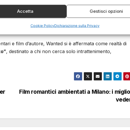
data nel 2014, continua a costruire
una proposta coerente
Accetta
Gestisci opzioni
 nei festival internazionali
e spesso in grado di intercettar
la
riconfigurazione del nostro rapporto con gli altri esser
Cookie Policy
Dichiarazione sulla Privacy
ntari e film d’autore, Wanted si è affermata come realtà di
to”
, destinato a chi non cerca solo intrattenimento,
per
Film romantici ambientati a Milano: i miglio
vede