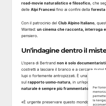
road-movie naturalistico e filosofico
, che seg
delle
Alpi Francesi
fino ai confini della
foresta
Con il patrocinio del
Club Alpino Italiano
, quest
Wanted:
un cinema che racconta, interroga e 
pensiero.
Un’indagine dentro il miste
L’opera di Bertrand
non è solo documentarist
costretti a lasciare il branco e a cercare nuovi t
lupi o fortemente antropizzati. È una sfida di
so
sul
rapporto uomo-natura
, in un’epoca in cui 
Per forni
naturale è sempre più frammentato e fragile
.
memorizza
permetter
la naviga
«È urgente preservare questo mondo selvaggio»
acconsent