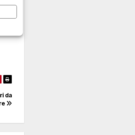
 e
e
i
ri da
re