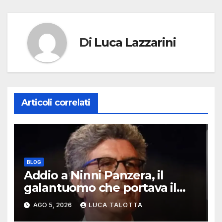
Di
Luca Lazzarini
Articoli correlati
BLOG
Addio a Ninni Panzera, il
galantuomo che portava il
cinema dove non c’era
AGO 5, 2026
LUCA TALOTTA