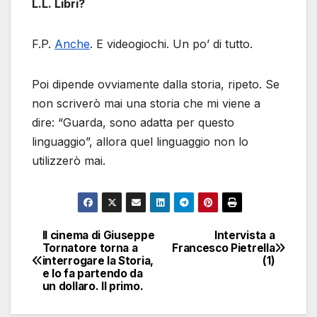
L.L. Libri?
F.P.
Anche
. E videogiochi. Un po’ di tutto.
Poi dipende ovviamente dalla storia, ripeto. Se
non scriverò mai una storia che mi viene a
dire: “Guarda, sono adatta per questo
linguaggio”, allora quel linguaggio non lo
utilizzerò mai.
Il cinema di Giuseppe
Intervista a
Navigazione
Tornatore torna a
Francesco Pietrella
interrogare la Storia,
(1)
articoli
e lo fa partendo da
un dollaro. Il primo.