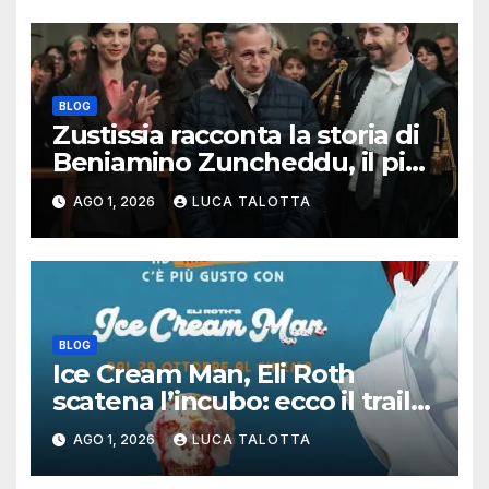
BLOG
Zustissia racconta la storia di
Beniamino Zuncheddu, il più
lungo errore giudiziario della
AGO 1, 2026
LUCA TALOTTA
storia italiana
BLOG
Ice Cream Man, Eli Roth
scatena l’incubo: ecco il trailer
italiano dell’horror più
AGO 1, 2026
LUCA TALOTTA
estremo di Halloween 2026