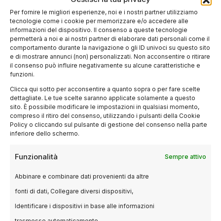
specifico. Siamo fortunati perché viviamo in un
Per fornire le migliori esperienze, noi e i nostri partner utilizziamo
tecnologie come i cookie per memorizzare e/o accedere alle
posto privilegiato perché abbiamo molte leggi
informazioni del dispositivo. Il consenso a queste tecnologie
che ci tutelano e non c’è la guerra,
permetterà a noi e ai nostri partner di elaborare dati personali come il
comportamento durante la navigazione o gli ID univoci su questo sito
fortunatamente. Nei luoghi dove queste cose,
e di mostrare annunci (non) personalizzati. Non acconsentire o ritirare
come le leggi che ci tutelano, non ci sono,
il consenso può influire negativamente su alcune caratteristiche e
funzioni.
oppure dove c’è la guerra, ai ragazzi è chiesto
Clicca qui sotto per acconsentire a quanto sopra o per fare scelte
di crescere ancora più velocemente.
dettagliate. Le tue scelte saranno applicate solamente a questo
sito. È possibile modificare le impostazioni in qualsiasi momento,
compreso il ritiro del consenso, utilizzando i pulsanti della Cookie
Ho una cosa collegata ai lungometraggi.
Policy o cliccando sul pulsante di gestione del consenso nella parte
inferiore dello schermo.
Mischio un pochettino le due domande.
Funzionalità
Sempre attivo
Assolutamente sì, voglio fare lungometraggi,
non solo perché io più che un regista mi
Abbinare e combinare dati provenienti da altre
reputo, nell’accezione positiva, un cantastorie,
fonti di dati, Collegare diversi dispositivi,
ma anche perché non mi piace fermarmi a un
Identificare i dispositivi in base alle informazioni
linguaggio. Quindi non mi fermerò con il
trasmesse automaticamente.