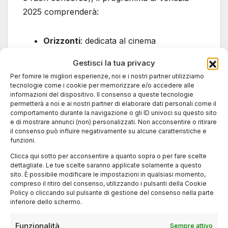
2025 comprenderà:
Orizzonti
: dedicata al cinema
d’avanguardia e ai nuovi linguaggi
Gestisci la tua privacy
espressivi.
Per fornire le migliori esperienze, noi e i nostri partner utilizziamo
Venice Immersive
: una piattaforma per
tecnologie come i cookie per memorizzare e/o accedere alle
progetti di realtà virtuale e interattiva.
informazioni del dispositivo. Il consenso a queste tecnologie
permetterà a noi e ai nostri partner di elaborare dati personali come il
Biennale College Cinema
: laboratorio
comportamento durante la navigazione o gli ID univoci su questo sito
creativo che sostiene registi emergenti
e di mostrare annunci (non) personalizzati. Non acconsentire o ritirare
il consenso può influire negativamente su alcune caratteristiche e
nella produzione di opere a micro-
funzioni.
budget.
Clicca qui sotto per acconsentire a quanto sopra o per fare scelte
Final Cut in Venice
: programma di
dettagliate. Le tue scelte saranno applicate solamente a questo
sito. È possibile modificare le impostazioni in qualsiasi momento,
supporto a film in post-produzione
compreso il ritiro del consenso, utilizzando i pulsanti della Cookie
provenienti da Africa e Medio Oriente.
Policy o cliccando sul pulsante di gestione del consenso nella parte
inferiore dello schermo.
Queste iniziative fanno parte della missione del
festival: valorizzare non solo il cinema
Funzionalità
Sempre attivo