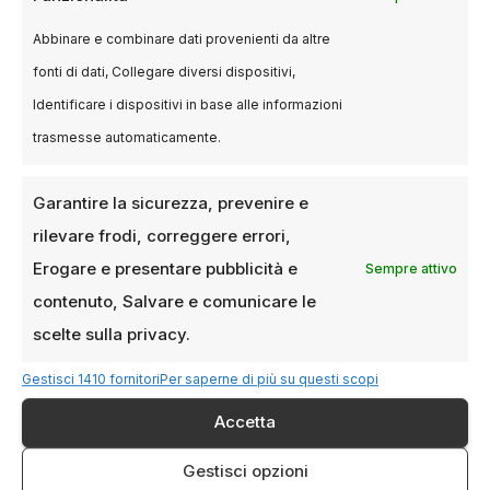
consolidato, ma anche le nuove frontiere della
Abbinare e combinare dati provenienti da altre
narrazione visiva.
fonti di dati, Collegare diversi dispositivi,
Identificare i dispositivi in base alle informazioni
Biglietti e accesso: come
trasmesse automaticamente.
partecipare
Garantire la sicurezza, prevenire e
I biglietti per il pubblico e gli accrediti stampa e
rilevare frodi, correggere errori,
industry saranno disponibili
a partire da metà
Erogare e presentare pubblicità e
Sempre attivo
agosto 2025
, esclusivamente online sul sito
contenuto, Salvare e comunicare le
ufficiale della Biennale.
scelte sulla privacy.
Saranno disponibili abbonamenti, biglietti
Gestisci 1410 fornitori
Per saperne di più su questi scopi
singoli e tariffe ridotte per studenti, under 26,
Accetta
over 65 e possessori della Biennale Card.
Alcune proiezioni, come da tradizione,
Gestisci opzioni
saranno accessibili anche al grande pubblico.