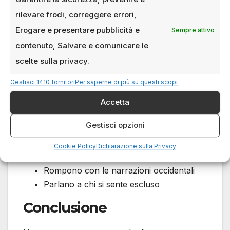
Festival dove scoprirli
rilevare frodi, correggere errori,
Erogare e presentare pubblicità e
Sempre attivo
Sarajevo Film Festival
contenuto, Salvare e comunicare le
Ji.hlava IDFF
scelte sulla privacy.
Warsaw Film Festival
Transilvania IFF
Gestisci 1410 fornitori
Per saperne di più su questi scopi
Molodist Kiev
Accetta
Perché sono importanti
Gestisci opzioni
Raccontano un mondo che cambia in
Cookie Policy
Dichiarazione sulla Privacy
tempo reale
Rompono con le narrazioni occidentali
Parlano a chi si sente escluso
Conclusione