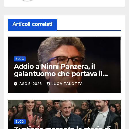
Articoli correlati
BLOG
Addio a Ninni Panzera, il
galantuomo che portava il
cinema dove non c’era
AGO 5, 2026
LUCA TALOTTA
BLOG