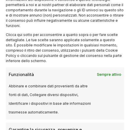
permetterà a noi e ai nostri partner di elaborare dati personali come il
comportamento durante la navigazione o gli ID univoci su questo sito
e di mostrare annunci (non) personalizzati. Non acconsentire o ritirare
il consenso può influire negativamente su alcune caratteristiche e
funzioni.
Clicca qui sotto per acconsentire a quanto sopra o per fare scelte
dettagliate. Le tue scelte saranno applicate solamente a questo
sito. È possibile modificare le impostazioni in qualsiasi momento,
compreso il ritiro del consenso, utilizzando i pulsanti della Cookie
Policy o cliccando sul pulsante di gestione del consenso nella parte
inferiore dello schermo.
Estetica della verità
Funzionalità
Sempre attivo
Abbinare e combinare dati provenienti da altre
I registi dell’Est non usano filtri. Spesso
fonti di dati, Collegare diversi dispositivi,
lavorano con budget ridicoli, attori non
Identificare i dispositivi in base alle informazioni
professionisti, camere a mano. Ma
riescono a
creare universi interi
, pieni di dolore, poesia e
trasmesse automaticamente.
forza politica.
Garantire la sicurezza, prevenire e