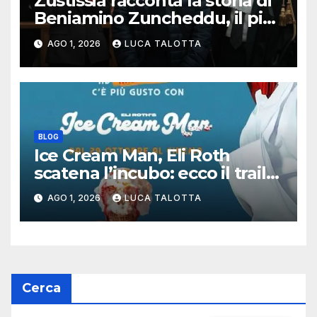
Zustissia racconta la storia di
Beniamino Zuncheddu, il più
lungo errore giudiziario della
AGO 1, 2026
LUCA TALOTTA
storia italiana
BLOG
Ice Cream Man, Eli Roth
scatena l’incubo: ecco il trailer
italiano dell’horror più
AGO 1, 2026
LUCA TALOTTA
estremo di Halloween 2026
Cerca