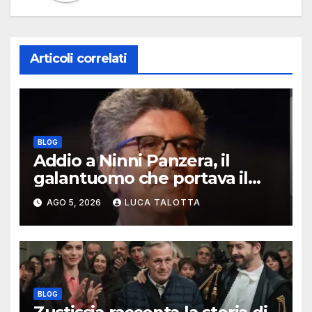
Articoli correlati
BLOG
Addio a Ninni Panzera, il
galantuomo che portava il
cinema dove non c’era
AGO 5, 2026
LUCA TALOTTA
BLOG