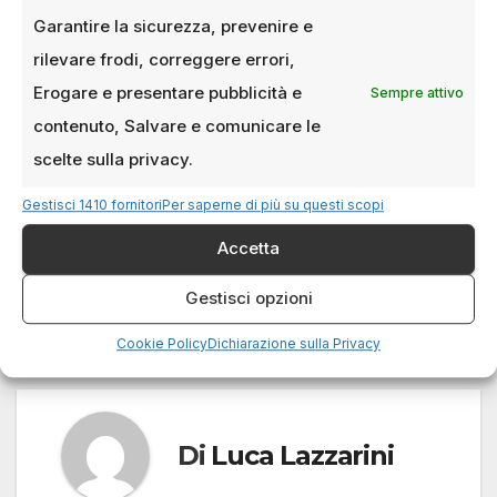
killer e i loro omicidi sono originali e ben
Garantire la sicurezza, prevenire e
strutturati. Il rapporto morboso tra Will e
rilevare frodi, correggere errori,
Hannibal è ben riuscito, anche se Will ne esce
Erogare e presentare pubblicità e
Sempre attivo
in maniera “sporca”, che di per sé può essere
corretto ma non si capisce quando avvenga
contenuto, Salvare e comunicare le
questo cambiamento in lui.
scelte sulla privacy.
Gestisci 1410 fornitori
Per saperne di più su questi scopi
Accetta
Cineteca di Milano:
Le location
Navigazione
dove il tempo si
cinematografiche più
Gestisci opzioni
guarda in pellicola
iconiche di Milano
articoli
Cookie Policy
Dichiarazione sulla Privacy
Di
Luca Lazzarini