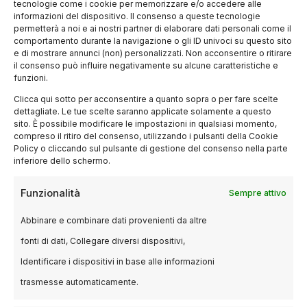
tecnologie come i cookie per memorizzare e/o accedere alle
la colpa sembra proprio del giovane. Ma Jack
informazioni del dispositivo. Il consenso a queste tecnologie
permetterà a noi e ai nostri partner di elaborare dati personali come il
e Will hanno in mente un piano per incastrare
comportamento durante la navigazione o gli ID univoci su questo sito
lo psichiatra. Lo mettono in atto nell’ultima
e di mostrare annunci (non) personalizzati. Non acconsentire o ritirare
il consenso può influire negativamente su alcune caratteristiche e
puntata ma qualcosa va storto e Hannibal
funzioni.
riesce a fuggire
Clicca qui sotto per acconsentire a quanto sopra o per fare scelte
dettagliate. Le tue scelte saranno applicate solamente a questo
sito. È possibile modificare le impostazioni in qualsiasi momento,
La seconda stagione di
compreso il ritiro del consenso, utilizzando i pulsanti della Cookie
Policy o cliccando sul pulsante di gestione del consenso nella parte
Hannibal:
Opinione
inferiore dello schermo.
Funzionalità
Sempre attivo
Questa stagione
, ancora più intricata della
precedente, tiene incollati allo schermo. Ogni
Abbinare e combinare dati provenienti da altre
personaggio ha pensieri ben definiti e coerenti,
fonti di dati, Collegare diversi dispositivi,
seppure complessi. La trama è ben sviluppata
Identificare i dispositivi in base alle informazioni
e ripresa nel finale dove tutto è chiaro. La
trasmesse automaticamente.
psiche è sempre il centro della serie, i serial