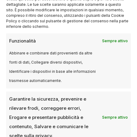
mantenendo la sua identità. Negli anni 2000,
dettagliate. Le tue scelte saranno applicate solamente a questo
sotto la direzione artistica di personalità come
sito. È possibile modificare le impostazioni in qualsiasi momento,
compreso il ritiro del consenso, utilizzando i pulsanti della Cookie
Marco Müller
e
Alberto Barbera
, la Mostra
Policy o cliccando sul pulsante di gestione del consenso nella parte
ha rafforzato il proprio ruolo internazionale,
inferiore dello schermo.
favorendo il dialogo tra cinema d’autore e
Funzionalità
Sempre attivo
grande industria. In parallelo, sono cresciute le
sezioni collaterali come
Orizzonti
e
Settimana
Abbinare e combinare dati provenienti da altre
della Critica
, pensate per valorizzare nuove
fonti di dati, Collegare diversi dispositivi,
tendenze e voci emergenti.
Identificare i dispositivi in base alle informazioni
trasmesse automaticamente.
Il festival ha anche introdotto premi specifici
per il documentario, la realtà virtuale e la
Garantire la sicurezza, prevenire e
sperimentazione cinematografica, restando al
rilevare frodi, correggere errori,
passo con i cambiamenti del settore
audiovisivo.
Erogare e presentare pubblicità e
Sempre attivo
contenuto, Salvare e comunicare le
Un ponte tra cultura e
scelte sulla privacy.