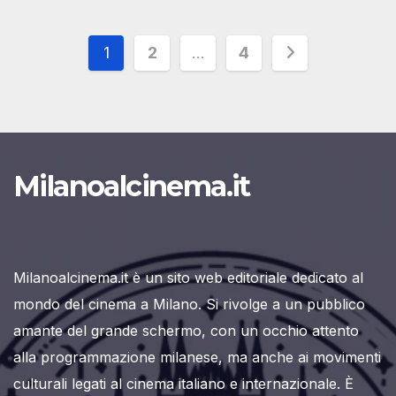
Paginazione
1
2
…
4
degli
articoli
Milanoalcinema.it
Milanoalcinema.it è un sito web editoriale dedicato al
mondo del cinema a Milano. Si rivolge a un pubblico
amante del grande schermo, con un occhio attento
alla programmazione milanese, ma anche ai movimenti
culturali legati al cinema italiano e internazionale. È