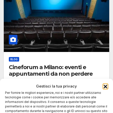
BLOG
Cineforum a Milano: eventi e
appuntamenti da non perdere
17 OTTOBRE 2025
ANDREA SALA
Gestisci la tua privacy
Introduzione: cineforum Milano Il cineforum a
Per fornire le migliori esperienze, noi e i nostri partner utilizziamo
Milano continua a rappresentare un punto di
tecnologie come i cookie per memorizzare e/o accedere alle
informazioni del dispositivo. Il consenso a queste tecnologie
riferimento culturale irrinunciabile per chi ama il…
permetterà a noi e ai nostri partner di elaborare dati personali come il
comportamento durante la navigazione o gli ID univoci su questo sito