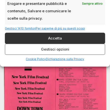
Erogare e presentare pubblicità e
mondiali sulla costa catalana
Sempre attivo
contenuto, Salvare e comunicare le
8 OTTOBRE 2025
EDOARDO SCALVINI
scelte sulla privacy.
Conosciuto come uno dei più prestigiosi
appuntamenti del cinema di genere, il Festival di
Gestisci 1410 fornitori
Per saperne di più su questi scopi
Sitges – ufficialmente Festival Internacional de…
Accetta
Gestisci opzioni
Cookie Policy
Dichiarazione sulla Privacy