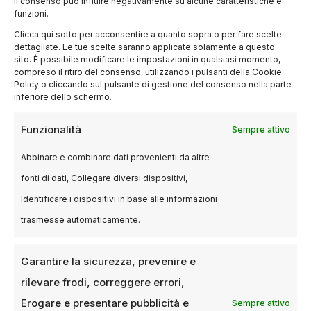
il consenso può influire negativamente su alcune caratteristiche e
funzioni.
Clicca qui sotto per acconsentire a quanto sopra o per fare scelte
dettagliate. Le tue scelte saranno applicate solamente a questo
sito. È possibile modificare le impostazioni in qualsiasi momento,
compreso il ritiro del consenso, utilizzando i pulsanti della Cookie
Policy o cliccando sul pulsante di gestione del consenso nella parte
inferiore dello schermo.
EVENTI
Funzionalità
Sempre attivo
Perché sarebbe un errore non
nominare ‘Challengers’ agli Oscar
Abbinare e combinare dati provenienti da altre
2025
fonti di dati, Collegare diversi dispositivi,
Identificare i dispositivi in base alle informazioni
19 DICEMBRE 2024
LUCA TALOTTA
trasmesse automaticamente.
Un film che rappresenta una categoria in via di
estinzione Nell’attesa delle nomination per gli
Oscar 2025, la domanda su…
Garantire la sicurezza, prevenire e
rilevare frodi, correggere errori,
Erogare e presentare pubblicità e
Sempre attivo