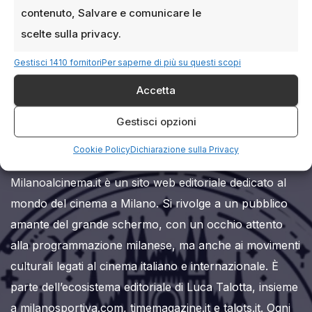
contenuto, Salvare e comunicare le
scelte sulla privacy.
Gestisci 1410 fornitori
Per saperne di più su questi scopi
Accetta
Milanoalcinema.it
Gestisci opzioni
Cookie Policy
Dichiarazione sulla Privacy
Milanoalcinema.it è un sito web editoriale dedicato al
mondo del cinema a Milano. Si rivolge a un pubblico
amante del grande schermo, con un occhio attento
alla programmazione milanese, ma anche ai movimenti
culturali legati al cinema italiano e internazionale. È
parte dell’ecosistema editoriale di Luca Talotta, insieme
a milanosportiva.com, timemagazine.it e talots.it. Ogni