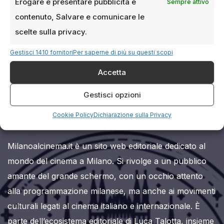
Erogare e presentare pubblicità e
Sempre attivo
contenuto, Salvare e comunicare le
scelte sulla privacy.
Gestisci 1410 fornitori
Per saperne di più su questi scopi
Accetta
Milanoalcinema.it
Gestisci opzioni
Cookie Policy
Dichiarazione sulla Privacy
Milanoalcinema.it è un sito web editoriale dedicato al
mondo del cinema a Milano. Si rivolge a un pubblico
amante del grande schermo, con un occhio attento
alla programmazione milanese, ma anche ai movimenti
culturali legati al cinema italiano e internazionale. È
parte dell’ecosistema editoriale di Luca Talotta, insieme