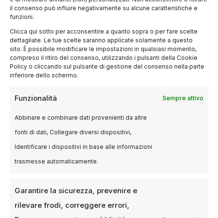
il consenso può influire negativamente su alcune caratteristiche e
funzioni.
Clicca qui sotto per acconsentire a quanto sopra o per fare scelte
dettagliate. Le tue scelte saranno applicate solamente a questo
sito. È possibile modificare le impostazioni in qualsiasi momento,
compreso il ritiro del consenso, utilizzando i pulsanti della Cookie
Policy o cliccando sul pulsante di gestione del consenso nella parte
inferiore dello schermo.
Funzionalità
RECENSIONI
Sempre attivo
Pompei Z, il primo film post-
Abbinare e combinare dati provenienti da altre
apocalittico interamente girato
fonti di dati, Collegare diversi dispositivi,
con l’intelligenza artificiale
Identificare i dispositivi in base alle informazioni
1 GIUGNO 2025
LUCA TALOTTA
trasmesse automaticamente.
Terremoti, zombie, AI e crisi globale: il thriller
diretto da Andrea Biglione e prodotto da Roberto
Garantire la sicurezza, prevenire e
Bessi e Kalicon promette…
rilevare frodi, correggere errori,