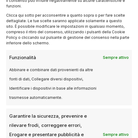
il consenso può influire negativamente su alcune caratteristiche e
funzioni.
Clicca qui sotto per acconsentire a quanto sopra o per fare scelte
dettagliate. Le tue scelte saranno applicate solamente a questo
sito. È possibile modificare le impostazioni in qualsiasi momento,
compreso il ritiro del consenso, utilizzando i pulsanti della Cookie
Policy o cliccando sul pulsante di gestione del consenso nella parte
inferiore dello schermo.
EVENTI
Funzionalità
Sempre attivo
Adriatic Film Festival 2025: il
cinema indipendente conquista la
Abbinare e combinare dati provenienti da altre
costa abruzzese
fonti di dati, Collegare diversi dispositivi,
Identificare i dispositivi in base alle informazioni
2 GIUGNO 2025
LUCA TALOTTA
trasmesse automaticamente.
A Francavilla al Mare cinque giorni di proiezioni,
anteprime mondiali e incontri con i protagonisti
del grande schermo. Tra gli…
Garantire la sicurezza, prevenire e
rilevare frodi, correggere errori,
Erogare e presentare pubblicità e
Sempre attivo