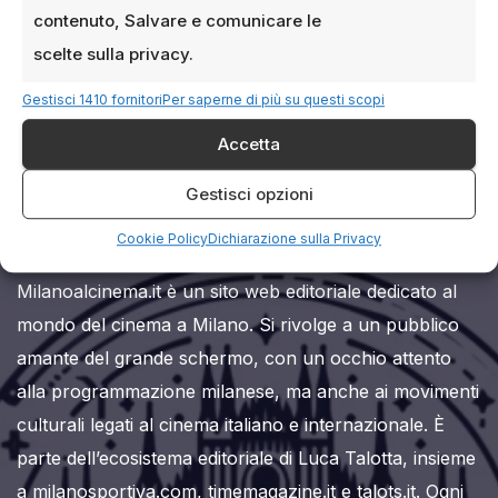
contenuto, Salvare e comunicare le
scelte sulla privacy.
Gestisci 1410 fornitori
Per saperne di più su questi scopi
Accetta
Milanoalcinema.it
Gestisci opzioni
Cookie Policy
Dichiarazione sulla Privacy
Milanoalcinema.it è un sito web editoriale dedicato al
mondo del cinema a Milano. Si rivolge a un pubblico
amante del grande schermo, con un occhio attento
alla programmazione milanese, ma anche ai movimenti
culturali legati al cinema italiano e internazionale. È
parte dell’ecosistema editoriale di Luca Talotta, insieme
a milanosportiva.com, timemagazine.it e talots.it. Ogni