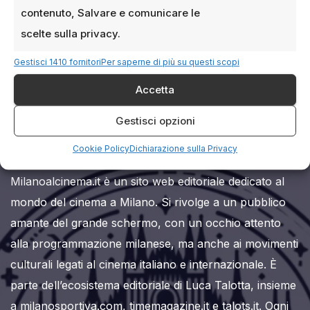
contenuto, Salvare e comunicare le
scelte sulla privacy.
Gestisci 1410 fornitori
Per saperne di più su questi scopi
Accetta
Milanoalcinema.it
Gestisci opzioni
Cookie Policy
Dichiarazione sulla Privacy
Milanoalcinema.it è un sito web editoriale dedicato al
mondo del cinema a Milano. Si rivolge a un pubblico
amante del grande schermo, con un occhio attento
alla programmazione milanese, ma anche ai movimenti
culturali legati al cinema italiano e internazionale. È
parte dell’ecosistema editoriale di Luca Talotta, insieme
a milanosportiva.com, timemagazine.it e talots.it. Ogni