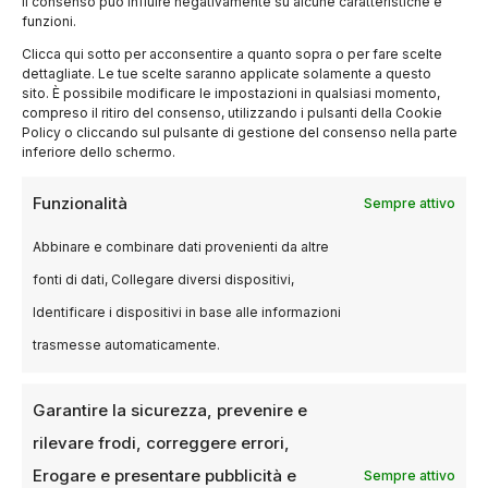
il consenso può influire negativamente su alcune caratteristiche e
funzioni.
Clicca qui sotto per acconsentire a quanto sopra o per fare scelte
dettagliate. Le tue scelte saranno applicate solamente a questo
sito. È possibile modificare le impostazioni in qualsiasi momento,
compreso il ritiro del consenso, utilizzando i pulsanti della Cookie
Policy o cliccando sul pulsante di gestione del consenso nella parte
inferiore dello schermo.
BLOG
Funzionalità
Sempre attivo
Film di Martin Scorsese a Milano:
dove vederli e quali titoli non
Abbinare e combinare dati provenienti da altre
perdere
fonti di dati, Collegare diversi dispositivi,
Identificare i dispositivi in base alle informazioni
18 MAGGIO 2025
GIULIA CERIOLI
trasmesse automaticamente.
Dalle proiezioni storiche alle ultime novità: una
guida completa ai film del maestro del cinema a
Milano Milano è una…
Garantire la sicurezza, prevenire e
rilevare frodi, correggere errori,
Erogare e presentare pubblicità e
Sempre attivo