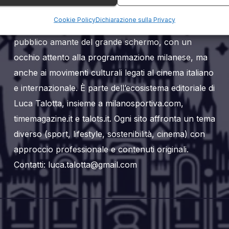
Milanoalcinema.it è un sito web editoriale dedicato
Cookie Policy
Dichiarazione sulla Privacy
al mondo del cinema a Milano. Si rivolge a un
pubblico amante del grande schermo, con un
occhio attento alla programmazione milanese, ma
anche ai movimenti culturali legati al cinema italiano
e internazionale. È parte dell’ecosistema editoriale di
Luca Talotta, insieme a milanosportiva.com,
timemagazine.it e talots.it. Ogni sito affronta un tema
diverso (sport, lifestyle, sostenibilità, cinema) con
approccio professionale e contenuti originali.
Contatti: luca.talotta@gmail.com