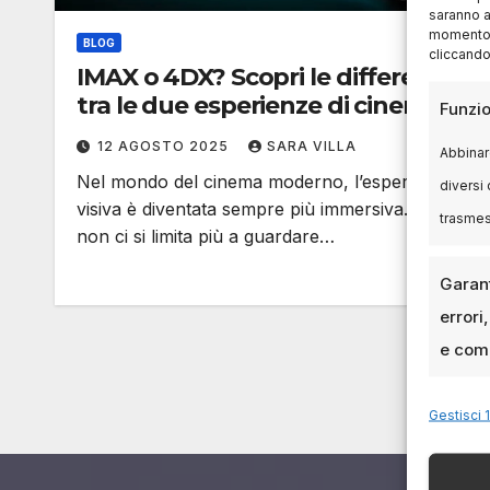
saranno a
momento, 
BLOG
cliccando
IMAX o 4DX? Scopri le differenze
tra le due esperienze di cinema
Funzio
12 AGOSTO 2025
SARA VILLA
Abbinare
Nel mondo del cinema moderno, l’esperienza
diversi 
visiva è diventata sempre più immersiva. Oggi
trasme
non ci si limita più a guardare…
Garant
errori
e comu
Gestisci 1