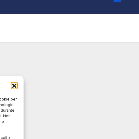
cookie per
cnologie
o durante
i. Non
e e
scelte