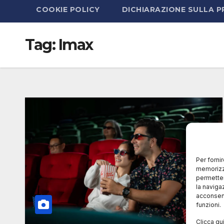
COOKIE POLICY
DICHIARAZIONE SULLA P
Tag:
Imax
Per forni
memorizza
permetter
la naviga
acconsent
funzioni.
Clicca qu