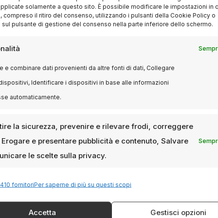
pplicate solamente a questo sito. È possibile modificare le impostazioni in q
compreso il ritiro del consenso, utilizzando i pulsanti della Cookie Policy o
EVENTI
 sul pulsante di gestione del consenso nella parte inferiore dello schermo.
Christopher Nolan porta
l’Odissea di Omero sul grande
nalità
Sempre
schermo in formato Imax
 e combinare dati provenienti da altre fonti di dati, Collegare
25 DICEMBRE 2024
LUCA TALOTTA
dispositivi, Identificare i dispositivi in base alle informazioni
L’epica omerica come non l’abbiamo mai vista:
sse automaticamente.
il regista di Oppenheimer annuncia un
progetto ambizioso con un cast stellare. Un…
ire la sicurezza, prevenire e rilevare frodi, correggere
, Erogare e presentare pubblicità e contenuto, Salvare
Sempre
nicare le scelte sulla privacy.
410 fornitori
Per saperne di più su questi scopi
Accetta
Gestisci opzioni