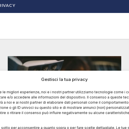
RIVACY
Gestisci la tua privacy
re le migliori esperienze, noi e i nostri partner utilizziamo tecnologie come i 
re e/o accedere alle informazioni del dispositivo. Il consenso a queste te
à a noi e ai nostri partner di elaborare dati personali come il comportament
zione o gli ID univoci su questo sito e di mostrare annunci (non) personalizzat
ire o ritirare il consenso può influire negativamente su alcune caratteristich
i sotto per acconsentire a quanto sopra o per fare scelte dettagliate. Le tue 