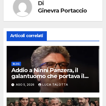
Di
Ginevra Portaccio
Articoli correlati
BLOG
Addio a Ninni Panzera, il
galantuomo che portava il
cinema dove non c’era
AGO 5, 2026
LUCA TALOTTA