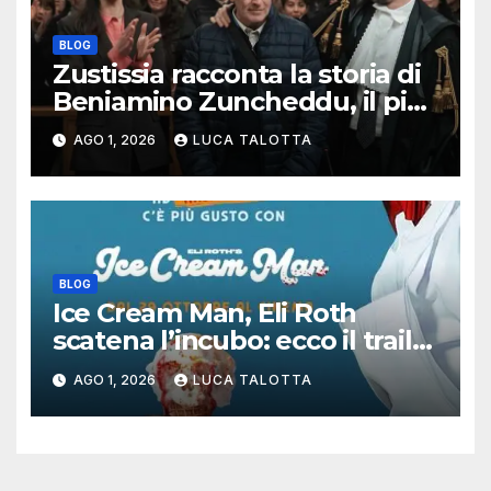
BLOG
Zustissia racconta la storia di
Beniamino Zuncheddu, il più
lungo errore giudiziario della
AGO 1, 2026
LUCA TALOTTA
storia italiana
BLOG
Ice Cream Man, Eli Roth
scatena l’incubo: ecco il trailer
italiano dell’horror più
AGO 1, 2026
LUCA TALOTTA
estremo di Halloween 2026