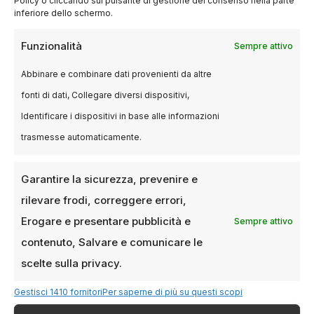
Policy o cliccando sul pulsante di gestione del consenso nella parte
inferiore dello schermo.
Funzionalità
Sempre attivo
Kasia Smutniak (2012)
Abbinare e combinare dati provenienti da altre
fonti di dati, Collegare diversi dispositivi,
Discreta, sofisticata, impegnata. Kasia ha
Identificare i dispositivi in base alle informazioni
portato sul red carpet non solo abiti
meravigliosi, ma anche la sua voce contro le
trasmesse automaticamente.
discriminazioni, dimostrando che si può essere
belle e profondamente consapevoli allo stesso
Garantire la sicurezza, prevenire e
tempo.
rilevare frodi, correggere errori,
Erogare e presentare pubblicità e
Sempre attivo
contenuto, Salvare e comunicare le
scelte sulla privacy.
Gestisci 1410 fornitori
Per saperne di più su questi scopi