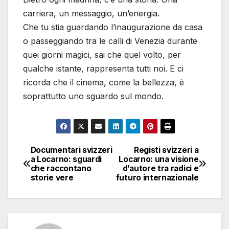
carriera, un messaggio, un’energia.
Che tu stia guardando l’inaugurazione da casa
o passeggiando tra le calli di Venezia durante
quei giorni magici, sai che quel volto, per
qualche istante, rappresenta tutti noi. E ci
ricorda che il cinema, come la bellezza, è
soprattutto uno sguardo sul mondo.
Documentari svizzeri
Registi svizzeri a
Navigazione
a Locarno: sguardi
Locarno: una visione
che raccontano
d’autore tra radici e
articoli
storie vere
futuro internazionale