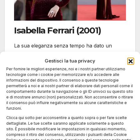
Isabella Ferrari (2001)
La sua eleganza senza tempo ha dato un
tocco classico a quell’edizione. Isabella ha
Gestisci la tua privacy
incarnato l’essenza stessa del cinema italiano:
Per fornire le migliori esperienze, noi e i nostri partner utilizziamo
intenso, raffinato, silenziosamente potente.
tecnologie come i cookie per memorizzare e/o accedere alle
informazioni del dispositivo. Il consenso a queste tecnologie
permetterà a noi e ai nostri partner di elaborare dati personali come il
comportamento durante la navigazione o gli ID univoci su questo sito
e di mostrare annunci (non) personalizzati. Non acconsentire o ritirare
il consenso può influire negativamente su alcune caratteristiche e
funzioni.
Clicca qui sotto per acconsentire a quanto sopra o per fare scelte
dettagliate. Le tue scelte saranno applicate solamente a questo
sito. È possibile modificare le impostazioni in qualsiasi momento,
compreso il ritiro del consenso, utilizzando i pulsanti della Cookie