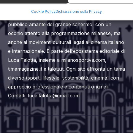
Milanoalcinema.it è un sito web editoriale dedicato
Cookie Policy
Dichiarazione sulla Privacy
al mondo del cinema a Milano. Si rivolge a un
pubblico amante del grande schermo, con un
occhio attento alla programmazione milanese, ma
anche ai movimenti culturali legati al cinema italiano
e internazionale. È parte dell’ecosistema editoriale di
Luca Talotta, insieme a milanosportiva.com,
timemagazine.it e talots.it. Ogni sito affronta un tema
diverso (sport, lifestyle, sostenibilità, cinema) con
approccio professionale e contenuti originali.
Contatti: luca.talotta@gmail.com