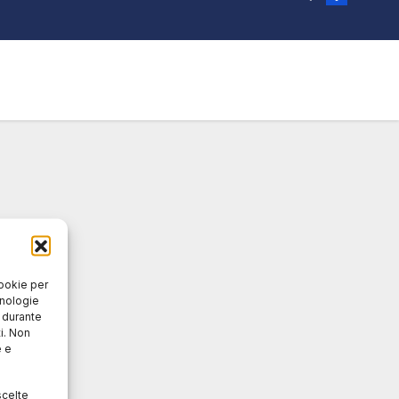
cookie per
cnologie
o durante
i. Non
e e
scelte