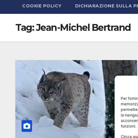
COOKIE POLICY
DICHIARAZIONE SULLA P
Tag:
Jean-Michel Bertrand
Per forni
memorizza
permetter
la naviga
acconsent
funzioni.
Clicca qu