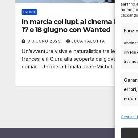
saranno a
momento, 
EVENTI
cliccando
In marcia coi lupi: al cinema il 16,
17 e 18 giugno con Wanted
Funzio
8 GIUGNO 2025
LUCA TALOTTA
Abbinare
Un’avventura visiva e naturalistica tra le Alpi
diversi 
francesi e il Giura alla scoperta dei giovani lupi
trasme
nomadi. Un’opera firmata Jean-Michel…
Garant
errori
e comu
Gestisci 1