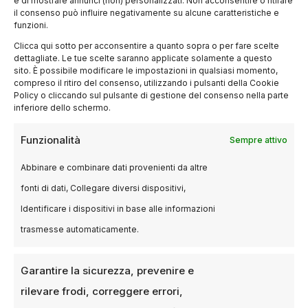
e di mostrare annunci (non) personalizzati. Non acconsentire o ritirare
il consenso può influire negativamente su alcune caratteristiche e
funzioni.
Clicca qui sotto per acconsentire a quanto sopra o per fare scelte
dettagliate. Le tue scelte saranno applicate solamente a questo
sito. È possibile modificare le impostazioni in qualsiasi momento,
compreso il ritiro del consenso, utilizzando i pulsanti della Cookie
Policy o cliccando sul pulsante di gestione del consenso nella parte
inferiore dello schermo.
Funzionalità
Sempre attivo
BLOG
Vittorio Orsenigo: addio al
Abbinare e combinare dati provenienti da altre
poliedrico artista milanese
fonti di dati, Collegare diversi dispositivi,
30 MARZO 2025
LUCA TALOTTA
Identificare i dispositivi in base alle informazioni
Il panorama culturale italiano piange la
trasmesse automaticamente.
scomparsa di Vittorio Orsenigo, figura
emblematica dell’arte e della letteratura milanese.
Garantire la sicurezza, prevenire e
Nato il 5…
rilevare frodi, correggere errori,