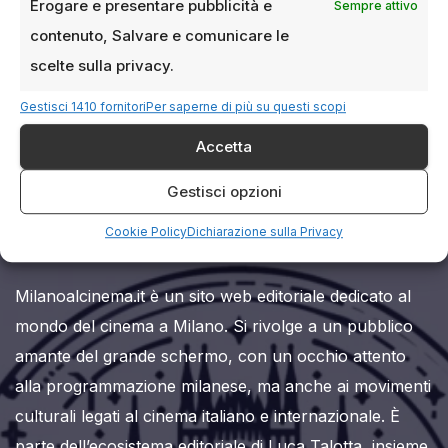
Erogare e presentare pubblicità e
Sempre attivo
contenuto, Salvare e comunicare le
scelte sulla privacy.
Gestisci 1410 fornitori
Per saperne di più su questi scopi
Accetta
Milanoalcinema.it
Gestisci opzioni
Cookie Policy
Dichiarazione sulla Privacy
Milanoalcinema.it è un sito web editoriale dedicato al
mondo del cinema a Milano. Si rivolge a un pubblico
amante del grande schermo, con un occhio attento
alla programmazione milanese, ma anche ai movimenti
culturali legati al cinema italiano e internazionale. È
parte dell’ecosistema editoriale di Luca Talotta, insieme