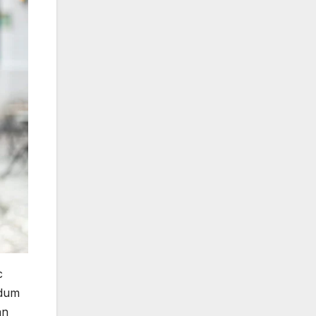
c
rdum
an