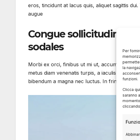
eros, tincidunt at lacus quis, aliquet sagittis dui
augue
Congue sollicitudin mo
sodales
Per forni
memorizza
permetter
Morbi ex orci, finibus ut mi ut, accumsan tinci
la naviga
metus diam venenatis turpis, a iaculis leo lig
acconsent
funzioni.
bibendum a magna nec luctus. In fringilla nulla e
Clicca qu
saranno a
momento, 
cliccando
Funzio
Abbinare