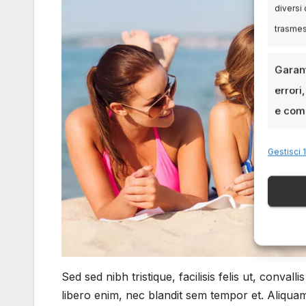
diversi 
trasme
Garant
errori
e comu
Gestisci 1
Sed sed nibh tristique, facilisis felis ut, conv
libero enim, nec blandit sem tempor et. Aliquam