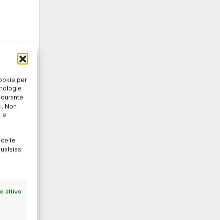
,
cookie per
cnologie
o durante
cibus,
i. Non
uis
e e
scelte
ualsiasi
 attivo