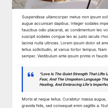
Suspendisse ullamcorper metus non ipsum sollic
augue accumsan dapibus. Integer sodales imperdi
faucibus odio placerat, ac condimentum leo vol
suscipit sodales congue leo ac justo iaculis rh
lacinia nulla ultricies. Lorem ipsum dolor sit a
tellus sollicitudin, at varius tortor tempus. Nam
semper. Vestibulum ante ipsum primis in faucibu
“Love Is The Quiet Strength That Lift
Fear, And The Unspoken Language That 
Healing, And Embracing Life’s Imperfe
Morbi at neque tellus. Curabitur massa augue, p
gravida felis, sed consequat enim sagittis a. Nul