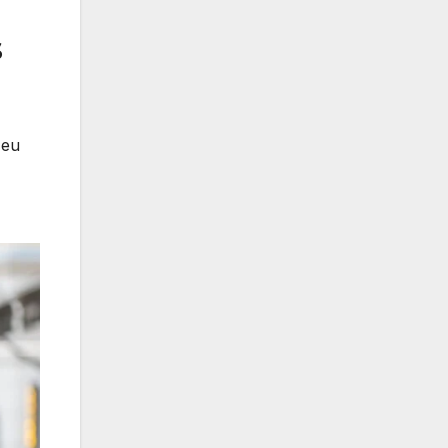
s
 eu