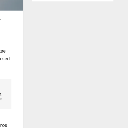
r
d
tae
a sed
,
”
eros