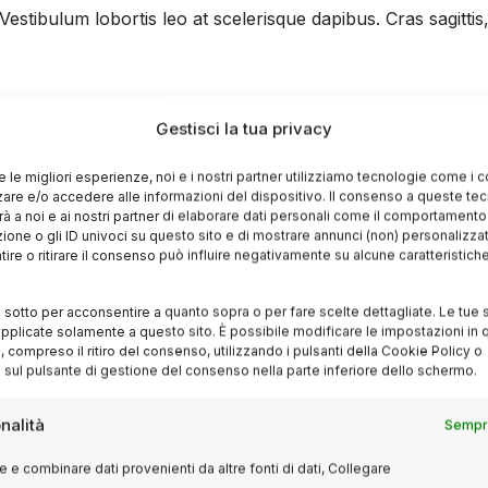
. Vestibulum lobortis leo at scelerisque dapibus. Cras sagittis
lestie, dolor neque malesuada
Gestisci la tua privacy
re le migliori esperienze, noi e i nostri partner utilizziamo tecnologie come i 
re e/o accedere alle informazioni del dispositivo. Il consenso a queste te
à a noi e ai nostri partner di elaborare dati personali come il comportament
dunt nunc. Vestibulum congue, turpis tincidunt vehicula fau
zione o gli ID univoci su questo sito e di mostrare annunci (non) personalizzat
ula vel magna. Aenean finibus sapien sed rhoncus maximus. D
ire o ritirare il consenso può influire negativamente su alcune caratteristich
x, sed placerat est sollicitudin a.
i sotto per acconsentire a quanto sopra o per fare scelte dettagliate. Le tue 
pplicate solamente a questo sito. È possibile modificare le impostazioni in q
compreso il ritiro del consenso, utilizzando i pulsanti della Cookie Policy o
 sul pulsante di gestione del consenso nella parte inferiore dello schermo.
nalità
Sempre
 e combinare dati provenienti da altre fonti di dati, Collegare