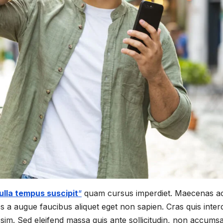
ulla tempus suscipit
“
quam cursus imperdiet. Maecenas a
 a augue faucibus aliquet eget non sapien. Cras quis inte
ssim. Sed eleifend massa quis ante sollicitudin, non accums