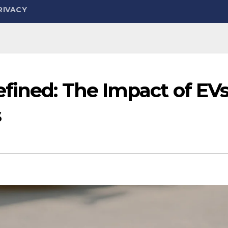
RIVACY
fined: The Impact of EV
s