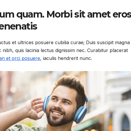
um quam. Morbi sit amet ero
venenatis
uctus et ultrices posuere cubilia curae; Duis suscipit magna
bh, quis lacinia lectus dignissim nec. Curabitur placerat
n et orci posuere
, iaculis hendrerit nunc.