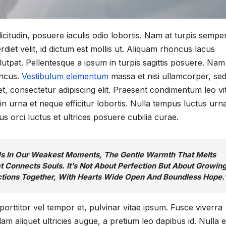
itudin, posuere iaculis odio lobortis. Nam at turpis sempe
et velit, id dictum est mollis ut. Aliquam rhoncus lacus
utpat. Pellentesque a ipsum in turpis sagittis posuere. Nam
oncus.
Vestibulum elementum
massa et nisi ullamcorper, se
met, consectetur adipiscing elit. Praesent condimentum leo vi
 in urna et neque efficitur lobortis. Nulla tempus luctus urn
s orci luctus et ultrices posuere cubilia curae.
s Us In Our Weakest Moments, The Gentle Warmth That Melts
Connects Souls. It’s Not About Perfection But About Growing
ctions Together, With Hearts Wide Open And Boundless Hope.
orttitor vel tempor et, pulvinar vitae ipsum. Fusce viverra
lam aliquet ultricies augue, a pretium leo dapibus id. Nulla 