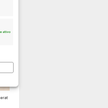
 attivo
cerat