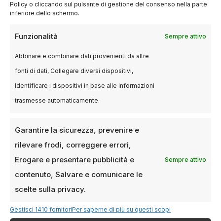
professionali di Cinema
Policy o cliccando sul pulsante di gestione del consenso nella parte
inferiore dello schermo.
4D
Funzionalità
Sempre attivo
Cinema 4D è ampiamente utilizzato in diversi
Abbinare e combinare dati provenienti da altre
settori, tra cui architettura, design, pubblicità e
fonti di dati, Collegare diversi dispositivi,
produzione cinematografica. Le sue
Identificare i dispositivi in base alle informazioni
funzionalità permettono di creare modelli 3D
trasmesse automaticamente.
dettagliati, animazioni fluide e rendering di alta
qualità. La sua integrazione con altri software
Garantire la sicurezza, prevenire e
lo rende uno strumento potente per
rilevare frodi, correggere errori,
professionisti che cercano soluzioni complete
per i loro progetti.
Erogare e presentare pubblicità e
Sempre attivo
contenuto, Salvare e comunicare le
Conclusione
scelte sulla privacy.
Gestisci 1410 fornitori
Per saperne di più su questi scopi
Milano offre un’ampia gamma di opportunità