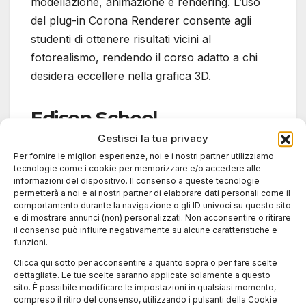
modellazione, animazione e rendering. L’uso
del plug-in Corona Renderer consente agli
studenti di ottenere risultati vicini al
fotorealismo, rendendo il corso adatto a chi
desidera eccellere nella grafica 3D.
Edison School
Gestisci la tua privacy
Edison School offre un corso completo in
Per fornire le migliori esperienze, noi e i nostri partner utilizziamo
tecnologie come i cookie per memorizzare e/o accedere alle
Cinema 4D, pensato per chi desidera diventare
informazioni del dispositivo. Il consenso a queste tecnologie
esperto nella grafica 3D. Il programma copre
permetterà a noi e ai nostri partner di elaborare dati personali come il
comportamento durante la navigazione o gli ID univoci su questo sito
modellazione, animazione e renderizzazione,
e di mostrare annunci (non) personalizzati. Non acconsentire o ritirare
utilizzando anche motori di rendering come
il consenso può influire negativamente su alcune caratteristiche e
funzioni.
Maxwell Render e V-Ray.
Clicca qui sotto per acconsentire a quanto sopra o per fare scelte
dettagliate. Le tue scelte saranno applicate solamente a questo
Applicazioni
sito. È possibile modificare le impostazioni in qualsiasi momento,
compreso il ritiro del consenso, utilizzando i pulsanti della Cookie