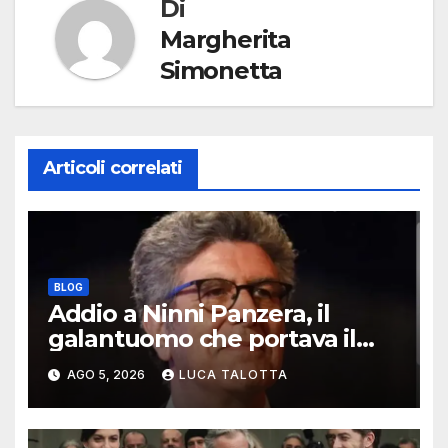
Di
Margherita
Simonetta
Articoli correlati
BLOG
Addio a Ninni Panzera, il
galantuomo che portava il
cinema dove non c’era
AGO 5, 2026
LUCA TALOTTA