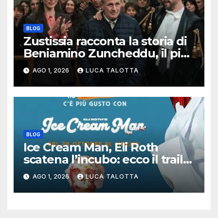
BLOG
Zustissia racconta la storia di
Beniamino Zuncheddu, il più
lungo errore giudiziario della
AGO 1, 2026
LUCA TALOTTA
storia italiana
BLOG
Ice Cream Man, Eli Roth
scatena l’incubo: ecco il trailer
italiano dell’horror più
AGO 1, 2026
LUCA TALOTTA
estremo di Halloween 2026