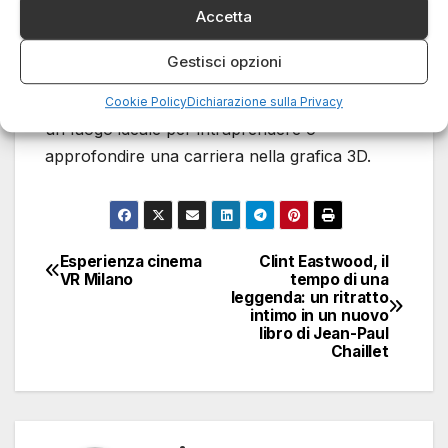
Accetta
per chi desidera formarsi in
Cinema 4D,
con
corsi adatti a diversi livelli di esperienza e ambiti
Gestisci opzioni
professionali. La combinazione di istituzioni di
qualità e un mercato in crescita rende la città
Cookie Policy
Dichiarazione sulla Privacy
un luogo ideale per intraprendere o
approfondire una carriera nella grafica 3D.
Esperienza cinema
Clint Eastwood, il
Navigazione
VR Milano
tempo di una
leggenda: un ritratto
articoli
intimo in un nuovo
libro di Jean-Paul
Chaillet