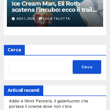
Ice Cream Man, Eli Roth
scatena l’incubo: ecco il trailer
italiano dell’horror più
AGO 1, 2026
LUCA TALOTTA
estremo di Halloween 2026
Cerca
Cerca
Articoli recenti
Addio a Ninni Panzera, il galantuomo che
portava il cinema dove non c’era