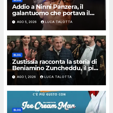
Addio a Ninni Panzera, il
galantuomo che portava il
cinema dove non c’era
AGO 5, 2026
LUCA TALOTTA
BLOG
Zustissia racconta la storia di
Beniamino Zuncheddu, il più
lungo errore giudiziario della
AGO 1, 2026
LUCA TALOTTA
storia italiana
BLOG