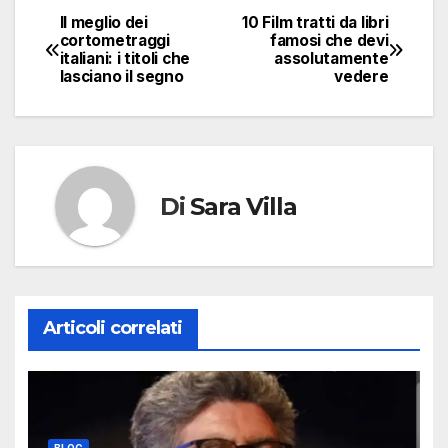
Il meglio dei
10 Film tratti da libri
Navigazione
cortometraggi
famosi che devi
italiani: i titoli che
assolutamente
articoli
lasciano il segno
vedere
Di
Sara Villa
Articoli correlati
BLOG