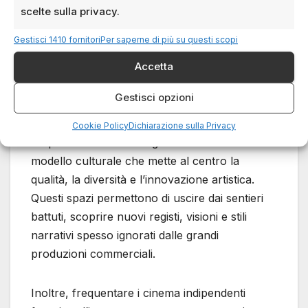
scelte sulla privacy.
Perché frequentare i
Gestisci 1410 fornitori
Per saperne di più su questi scopi
cinema indipendenti a
Accetta
Milano?
Gestisci opzioni
Scegliere di vedere un film nei cinema
Cookie Policy
Dichiarazione sulla Privacy
indipendenti a Milano significa sostenere un
modello culturale che mette al centro la
qualità, la diversità e l’innovazione artistica.
Questi spazi permettono di uscire dai sentieri
battuti, scoprire nuovi registi, visioni e stili
narrativi spesso ignorati dalle grandi
produzioni commerciali.
Inoltre, frequentare i cinema indipendenti