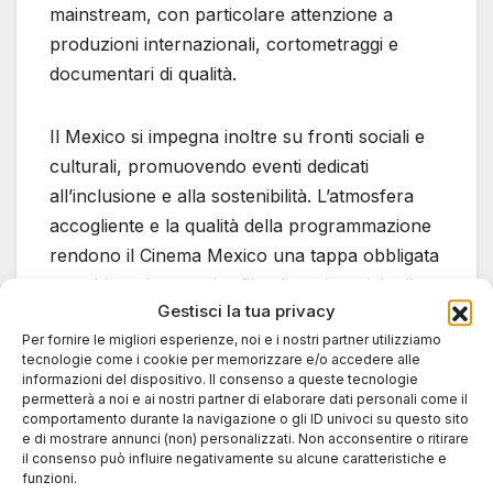
mainstream, con particolare attenzione a
produzioni internazionali, cortometraggi e
documentari di qualità.
Il Mexico si impegna inoltre su fronti sociali e
culturali, promuovendo eventi dedicati
all’inclusione e alla sostenibilità. L’atmosfera
accogliente e la qualità della programmazione
rendono il Cinema Mexico una tappa obbligata
per chi vuole scoprire film diversi e originali.
Gestisci la tua privacy
Per fornire le migliori esperienze, noi e i nostri partner utilizziamo
Anteo Palazzo del
tecnologie come i cookie per memorizzare e/o accedere alle
informazioni del dispositivo. Il consenso a queste tecnologie
Cinema: multisala ma
permetterà a noi e ai nostri partner di elaborare dati personali come il
comportamento durante la navigazione o gli ID univoci su questo sito
con cuore
e di mostrare annunci (non) personalizzati. Non acconsentire o ritirare
il consenso può influire negativamente su alcune caratteristiche e
indipendente
funzioni.