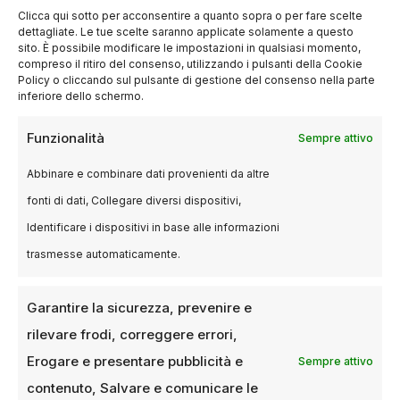
Clicca qui sotto per acconsentire a quanto sopra o per fare scelte
dettagliate. Le tue scelte saranno applicate solamente a questo
L’Anteo Palazzo del Cinema, pur essendo una
sito. È possibile modificare le impostazioni in qualsiasi momento,
compreso il ritiro del consenso, utilizzando i pulsanti della Cookie
multisala, mantiene una forte vocazione
Policy o cliccando sul pulsante di gestione del consenso nella parte
indipendente e culturale. Grazie a una
inferiore dello schermo.
programmazione che include numerosi titoli
Funzionalità
Sempre attivo
d’autore e film d’essai, l’Anteo riesce a
coniugare la varietà di un grande cinema con
Abbinare e combinare dati provenienti da altre
la qualità tipica delle sale indipendenti.
fonti di dati, Collegare diversi dispositivi,
Identificare i dispositivi in base alle informazioni
Questo cinema a Milano è un punto di
trasmesse automaticamente.
riferimento per chi cerca non solo
intrattenimento, ma anche approfondimento e
Garantire la sicurezza, prevenire e
proposte artistiche diverse dal solito
rilevare frodi, correggere errori,
blockbuster. Le rassegne e gli eventi speciali
organizzati dall’Anteo rappresentano
Erogare e presentare pubblicità e
Sempre attivo
un’occasione per vivere il cinema a 360 gradi.
contenuto, Salvare e comunicare le