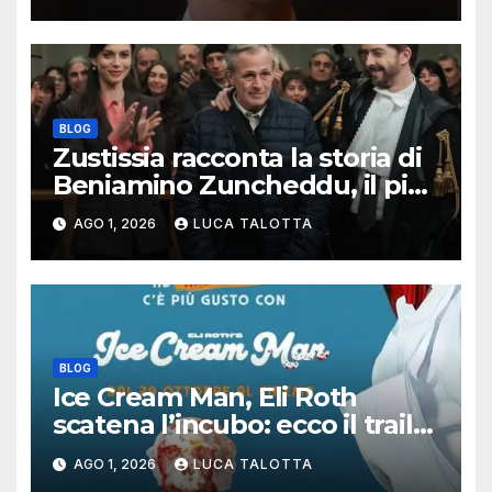
BLOG
Zustissia racconta la storia di
Beniamino Zuncheddu, il più
lungo errore giudiziario della
AGO 1, 2026
LUCA TALOTTA
storia italiana
BLOG
Ice Cream Man, Eli Roth
scatena l’incubo: ecco il trailer
italiano dell’horror più
AGO 1, 2026
LUCA TALOTTA
estremo di Halloween 2026