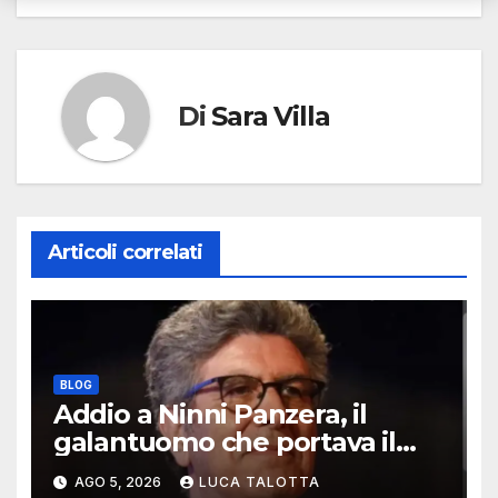
Di
Sara Villa
Articoli correlati
BLOG
Addio a Ninni Panzera, il
galantuomo che portava il
cinema dove non c’era
AGO 5, 2026
LUCA TALOTTA