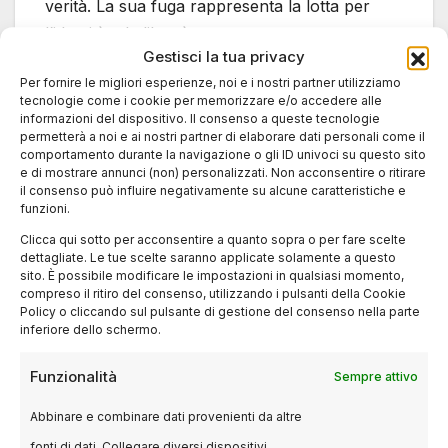
verità. La sua fuga rappresenta la lotta per
l’identità e la libertà.
Gestisci la tua privacy
Per fornire le migliori esperienze, noi e i nostri partner utilizziamo
Inception (2010)
tecnologie come i cookie per memorizzare e/o accedere alle
informazioni del dispositivo. Il consenso a queste tecnologie
permetterà a noi e ai nostri partner di elaborare dati personali come il
Christopher Nolan firma un capolavoro della
comportamento durante la navigazione o gli ID univoci su questo sito
e di mostrare annunci (non) personalizzati. Non acconsentire o ritirare
fantascienza moderna con “Inception”, un
il consenso può influire negativamente su alcune caratteristiche e
thriller psicologico che esplora il mondo dei
funzioni.
sogni e della realtà. Con un cast stellare
Clicca qui sotto per acconsentire a quanto sopra o per fare scelte
guidato da Leonardo DiCaprio, il film è un
dettagliate. Le tue scelte saranno applicate solamente a questo
sito. È possibile modificare le impostazioni in qualsiasi momento,
viaggio affascinante e complesso nella mente
compreso il ritiro del consenso, utilizzando i pulsanti della Cookie
umana.
Policy o cliccando sul pulsante di gestione del consenso nella parte
inferiore dello schermo.
Funzionalità
Sempre attivo
I migliori film della
Abbinare e combinare dati provenienti da altre
fonti di dati, Collegare diversi dispositivi,