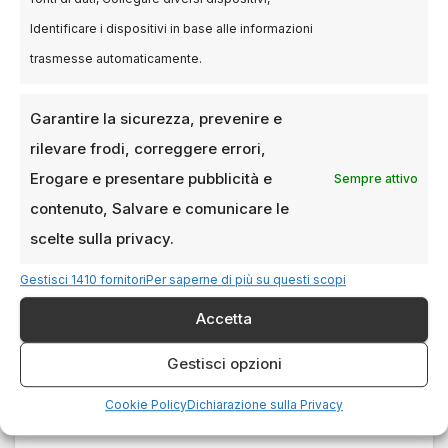
storia del cinema:
Identificare i dispositivi in base alle informazioni
conclusioni
trasmesse automaticamente.
Questi film rappresentano il meglio della storia
Garantire la sicurezza, prevenire e
del cinema e hanno influenzato generazioni di
rilevare frodi, correggere errori,
registi e spettatori. Guardarli significa
Erogare e presentare pubblicità e
Sempre attivo
immergersi in storie straordinarie,
contenuto, Salvare e comunicare le
interpretazioni magistrali e innovazioni
cinematografiche che hanno lasciato un segno
scelte sulla privacy.
indelebile.
Gestisci 1410 fornitori
Per saperne di più su questi scopi
Accetta
Gestisci opzioni
Claudio Santamaria
La Grazia: il nuovo
Navigazione
interpreta Nicola
film di Paolo
Calipari nel film “Il
Sorrentino
Cookie Policy
Dichiarazione sulla Privacy
articoli
Nibbio”
acquistato da Mubi