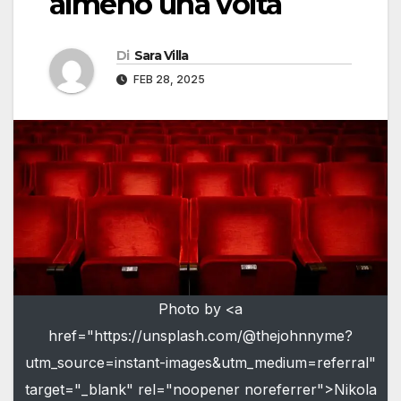
almeno una volta
Di
Sara Villa
FEB 28, 2025
Photo by <a
href="https://unsplash.com/@thejohnnyme?
utm_source=instant-images&utm_medium=referral"
target="_blank" rel="noopener noreferrer">Nikola