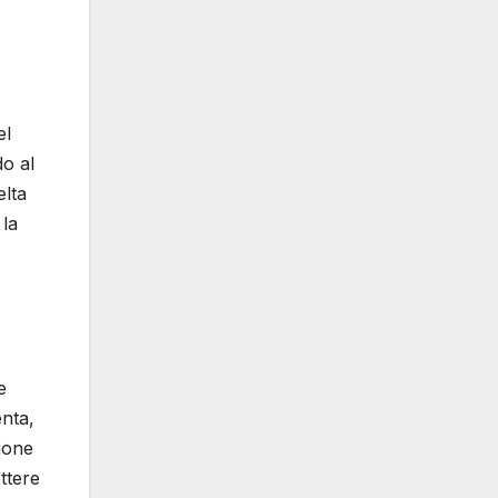
el
do al
elta
 la
e
enta,
zione
ttere