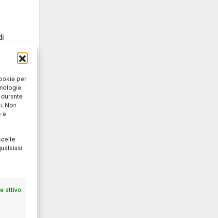
di
”. La
cookie per
cnologie
o durante
i. Non
e e
scelte
venti
ualsiasi
nche
tro
 attivo