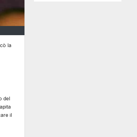
icò la
o del
apita
are il