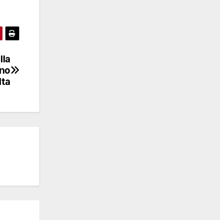
lla
eno
lta