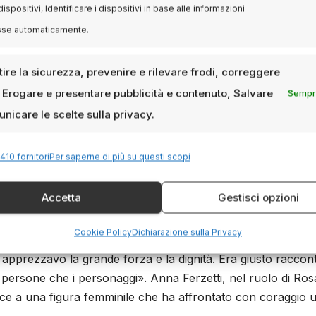
dispositivi, Identificare i dispositivi in base alle informazioni
sse automaticamente.
 è stato un poliziotto e agente segreto italiano. Laureato in
ire la sicurezza, prevenire e rilevare frodi, correggere
 Polizia di Stato nel 1979, ricoprendo vari incarichi fino a
, Erogare e presentare pubblicità e contenuto, Salvare
Sempre
, dove ha svolto un ruolo cruciale nelle operazioni in Iraq.
nicare le scelte sulla privacy.
 di Giuliana Sgrena, è stato fatalmente colpito da fuoco a
 sua morte ha suscitato un intenso dibattito internazionale
zioni di intelligence in zone di conflitto.
410 fornitori
Per saperne di più su questi scopi
t
Accetta
Gestisci opzioni
Cookie Policy
Dichiarazione sulla Privacy
ena, ha espresso la sua ammirazione per Rosa Calipari:
apprezzavo la grande forza e la dignità. Era giusto raccon
 persone che i personaggi». Anna Ferzetti, nel ruolo di Ros
voce a una figura femminile che ha affrontato con coraggio 