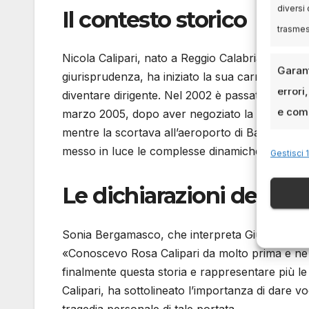
diversi 
Il contesto storico
trasme
Nicola Calipari, nato a Reggio Calabria nel 1953,
Garant
giurisprudenza, ha iniziato la sua carriera nella
errori
diventare dirigente. Nel 2002 è passato al SISMI
e comu
marzo 2005, dopo aver negoziato la liberazione
mentre la scortava all’aeroporto di Baghdad. La
messo in luce le complesse dinamiche delle opera
Gestisci 1
Le dichiarazioni del cas
Sonia Bergamasco, che interpreta Giuliana Sgr
«Conoscevo Rosa Calipari da molto prima e ne 
finalmente questa storia e rappresentare più le
Calipari, ha sottolineato l’importanza di dare 
tragedia personale di tale portata.