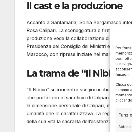
Il cast e la produzione
Accanto a Santamaria, Sonia Bergamasco interp
Rosa Calipari. La sceneggiatura è firmata da Sa
produzione vede la collaborazione di
Notorious
Presidenza del Consiglio dei Ministri e di istituzi
Per forni
memorizza
Marocco, con riprese iniziate nel marzo 2024.
permetter
la naviga
acconsent
La trama de “Il Nibbio”
funzioni.
Clicca qu
“Il Nibbio” si concentra sui giorni che precedo
saranno a
momento, 
che portarono al sacrificio di Calipari. Il film
cliccando
la dimensione personale di Calipari, mettendo i
umanità che lo caratterizzava. La regia di To
Funzio
della sua vita la sacralità dell’esistenza umana.
Abbinare