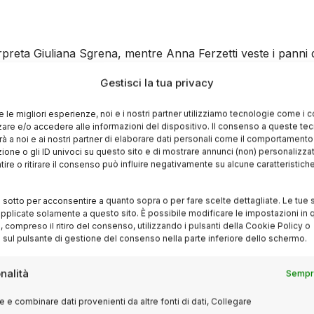
reta Giuliana Sgrena, mentre Anna Ferzetti veste i panni 
ndro Petraglia, noto per il suo lavoro in “La meglio gioventù
Gestisci la tua privacy
 Pictures,
Rai Cinema e Tarantula, con il supporto della
oni come il DIS e l’AISE. Il film è stato girato tra Roma e il
re le migliori esperienze, noi e i nostri partner utilizziamo tecnologie come i 
re e/o accedere alle informazioni del dispositivo. Il consenso a queste te
à a noi e ai nostri partner di elaborare dati personali come il comportament
zione o gli ID univoci su questo sito e di mostrare annunci (non) personalizzat
ire o ritirare il consenso può influire negativamente su alcune caratteristich
i sotto per acconsentire a quanto sopra o per fare scelte dettagliate. Le tue 
no il 4 marzo 2005, offrendo una narrazione intensa degli e
pplicate solamente a questo sito. È possibile modificare le impostazioni in q
compreso il ritiro del consenso, utilizzando i pulsanti della Cookie Policy o
 esplora non solo l’operazione di salvataggio di Sgrena, ma a
 sul pulsante di gestione del consenso nella parte inferiore dello schermo.
n luce il suo impegno professionale e il profondo senso di
nda mira a rendere omaggio a un uomo che ha messo al cen
nalità
Sempre
 e combinare dati provenienti da altre fonti di dati, Collegare