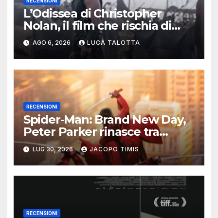
RECENSIONI
L’Odissea di Christopher
Nolan, il film che rischia di
essere soffocato dalle sue
AGO 6, 2026
LUCA TALOTTA
interpretazioni
RECENSIONI
Spider-Man: Brand New Day,
Peter Parker rinasce tra
ombre e solitudine
LUG 30, 2026
JACOPO TIMIS
RECENSIONI