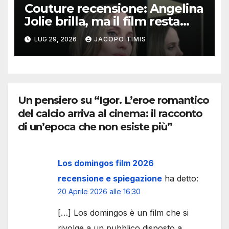
Couture recensione: Angelina
Jolie brilla, ma il film resta
intrappolato nella sua
LUG 29, 2026
JACOPO TIMIS
bellezza
Un pensiero su “Igor. L’eroe romantico
del calcio arriva al cinema: il racconto
di un’epoca che non esiste più”
Los domingos film 2026
recensione e spiegazione
ha detto:
20 Aprile 2026 alle 16:30
[…] Los domingos è un film che si
rivolge a un pubblico disposto a