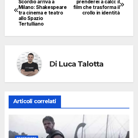
Scordio arriva a
prenderei a calci: il
Milano: Shakespeare
film che trasforma il
articoli
tra cinema e teatro
crollo in identità
allo Spazio
Tertulliano
Di
Luca Talotta
Articoli correlati