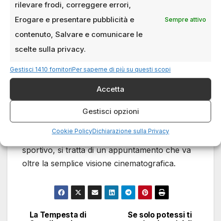
Il documentario, prodotto dall’associazione
rilevare frodi, correggere errori,
culturale Bredenkeik, sarà distribuito
Erogare e presentare pubblicità e
Sempre attivo
in
cinema selezionati con proiezioni speciali
.
contenuto, Salvare e comunicare le
Le date e le sale verranno comunicate
scelte sulla privacy.
prossimamente, ma è facile immaginare che
Milano sarà tra le città protagoniste, vista la
Gestisci 1410 fornitori
Per saperne di più su questi scopi
sua centralità nel panorama calcistico e
Accetta
culturale italiano.
Gestisci opzioni
Per il pubblico milanese, abituato a vivere il
Cookie Policy
Dichiarazione sulla Privacy
calcio come fenomeno sociale oltre che
sportivo, si tratta di un appuntamento che va
oltre la semplice visione cinematografica.
La Tempesta di
Se solo potessi ti
Navigazione