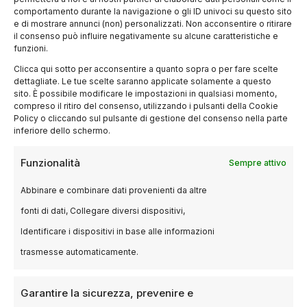
Un Paese senza smartphone e social network,
comportamento durante la navigazione o gli ID univoci su questo sito
dove il calcio si viveva in modo collettivo: nelle
e di mostrare annunci (non) personalizzati. Non acconsentire o ritirare
il consenso può influire negativamente su alcune caratteristiche e
case, nei bar, negli stadi. Un’epoca in cui il
funzioni.
racconto sportivo passava attraverso la
Clicca qui sotto per acconsentire a quanto sopra o per fare scelte
televisione pubblica, la radio e la carta
dettagliate. Le tue scelte saranno applicate solamente a questo
sito. È possibile modificare le impostazioni in qualsiasi momento,
stampata.
compreso il ritiro del consenso, utilizzando i pulsanti della Cookie
Policy o cliccando sul pulsante di gestione del consenso nella parte
inferiore dello schermo.
In questo senso, “Igor. L’eroe romantico del
calcio” è anche un’operazione nostalgica, ma
Funzionalità
Sempre attivo
mai banale. Piuttosto, si propone come
riflessione su ciò che il calcio ha perso e su ciò
Abbinare e combinare dati provenienti da altre
che potrebbe ancora recuperare.
fonti di dati, Collegare diversi dispositivi,
Identificare i dispositivi in base alle informazioni
Distribuzione e uscita nelle
trasmesse automaticamente.
sale
Garantire la sicurezza, prevenire e