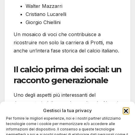
Walter Mazzarri
Cristiano Lucarelli
Giorgio Chiellini
Un mosaico di voci che contribuisce a
ricostruire non solo la carriera di Protti, ma
anche un’intera fase storica del calcio italiano.
Il calcio prima dei social: un
racconto generazionale
Uno degli aspetti più interessanti del
documentario è il suo valore culturale. Non si
Gestisci la tua privacy
limita allo sport, ma diventa un viaggio
Per fornire le migliori esperienze, noi e i nostri partner utilizziamo
nell’Italia di fine Novecento.
tecnologie come i cookie per memorizzare e/o accedere alle
informazioni del dispositivo. Il consenso a queste tecnologie
permetterà a noi e ai nostri partner di elaborare dati personali come il