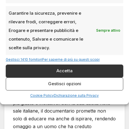
Il film non solo celebra le sue realizzazioni ma
invita anche a considerare come i suoi principi
Garantire la sicurezza, prevenire e
possano essere applicati ai problemi
rilevare frodi, correggere errori,
contemporanei di equità e accesso economico.
Erogare e presentare pubblicità e
Sempre attivo
contenuto, Salvare e comunicare le
conclusione
scelte sulla privacy.
“Made in Dreams” è più di un documentario
Gestisci 1410 fornitori
Per saperne di più su questi scopi
storico; è un’esplorazione del potere
Accetta
dell’innovazione e della visione etica nel
modellare il mondo. Mentre celebra il passato,
Gestisci opzioni
il film invita anche a riflettere su come le
lezioni di Giannini possano ispirare un futuro
Cookie Policy
Dichiarazione sulla Privacy
più giusto e inclusivo. Con la sua uscita nelle
sale italiane, il documentario promette non
solo di educare ma anche di ispirare, rendendo
omaggio a un uomo che ha creduto