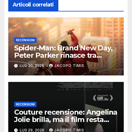
Articoli correlati
RECENSIONI
Spider-Man: Brand New Day,
Peter Parker rinasce tra
ombre e solitudine
LUG 30, 2026
JACOPO TIMIS
RECENSIONI
Couture recensione: Angelina
Jolie brilla, ma il film resta
intrappolato nella sua
LUG 29, 2026
JACOPO TIMIS