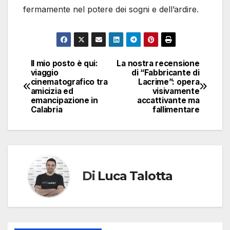
fermamente nel potere dei sogni e dell’ardire.
Il mio posto è qui:
La nostra recensione
Navigazione
viaggio
di “Fabbricante di
cinematografico tra
Lacrime”: opera
articoli
amicizia ed
visivamente
emancipazione in
accattivante ma
Calabria
fallimentare
Di
Luca Talotta