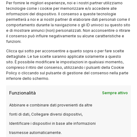
Per fornire le migliori esperienze, noi e i nostri partner utilizziamo
finanza. In un’epoca in cui gli immigrati
tecnologie come i cookie per memorizzare e/o accedere alle
informazioni del dispositivo. Il consenso a queste tecnologie
faticavano ad accedere ai servizi bancari
permetterà a noi e ai nostri partner di elaborare dati personali come il
tradizionali, Giannini ha offerto prestiti a
comportamento durante la navigazione o gli ID univoci su questo sito
e di mostrare annunci (non) personalizzati. Non acconsentire o ritirare
migliaia di migranti, aiutandoli a realizzare i loro
il consenso può influire negativamente su alcune caratteristiche e
sogni americani. Questo approccio
funzioni.
progressista non solo ha trasformato il
Clicca qui sotto per acconsentire a quanto sopra o per fare scelte
dettagliate. Le tue scelte saranno applicate solamente a questo
panorama bancario ma ha anche fornito un
sito. È possibile modificare le impostazioni in qualsiasi momento,
modello di responsabilità sociale che rimane
compreso il ritiro del consenso, utilizzando i pulsanti della Cookie
Policy o cliccando sul pulsante di gestione del consenso nella parte
rilevante.
inferiore dello schermo.
impatto e legato
Funzionalità
Sempre attivo
Abbinare e combinare dati provenienti da altre
A più di un secolo dalla fondazione della Bank
fonti di dati, Collegare diversi dispositivi,
of Italy, che poi diventerà la Bank of America,
“Made in Dreams” arriva in un momento
Identificare i dispositivi in base alle informazioni
opportuno per riflettere sull’eredità di Giannini.
trasmesse automaticamente.