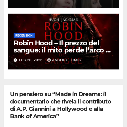
bellezza
RECENSIONI
Robin Hood – Il prezzo del
sangue: il mito perde l’arco e
trova finalmente un’anima
LUG 28, 2026
JACOPO TIMIS
Un pensiero su “Made in Dreams: il
documentario che rivela il contributo
di A.P. Giannini a Hollywood e alla
Bank of America”