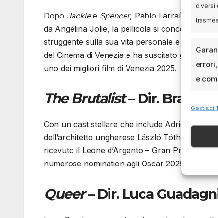
diversi 
Dopo
Jackie
e
Spencer
, Pablo Larraín torna a 
trasme
da Angelina Jolie, la pellicola si concentra sug
struggente sulla sua vita personale e profession
Garant
del Cinema di Venezia e ha suscitato grande int
errori
uno dei migliori film di Venezia 2025.
e comu
The Brutalist
– Dir. Brady C
Gestisci 1
Con un cast stellare che include Adrien Brody,
dell’architetto ungherese László Tóth, esploran
ricevuto il Leone d’Argento – Gran Premio della
numerose nomination agli Oscar 2025.
Queer
– Dir. Luca Guadagni