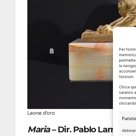
Per forni
memorizza
permetter
la naviga
acconsent
funzioni.
Clicca qu
saranno a
momento, 
cliccando
Leone d’oro
Funzio
Maria
– Dir. Pablo Larraín (
Abbinare