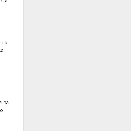
ensa
ente
ce
a ha
io