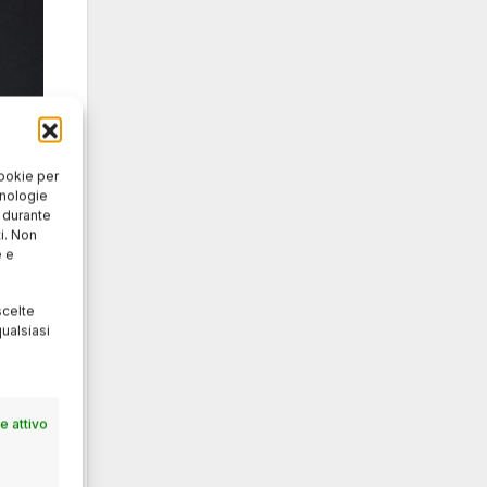
cookie per
cnologie
o durante
i. Non
e e
scelte
ualsiasi
 attivo