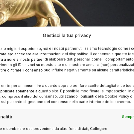
Gestisci la tua privacy
re le migliori esperienze, noi e i nostri partner utilizziamo tecnologie come i 
re e/o accedere alle informazioni del dispositivo. Il consenso a queste te
à a noi e ai nostri partner di elaborare dati personali come il comportament
zione o gli ID univoci su questo sito e di mostrare annunci (non) personalizzat
ire o ritirare il consenso può influire negativamente su alcune caratteristich
i sotto per acconsentire a quanto sopra o per fare scelte dettagliate. Le tue 
pplicate solamente a questo sito. È possibile modificare le impostazioni in q
compreso il ritiro del consenso, utilizzando i pulsanti della Cookie Policy o
 sul pulsante di gestione del consenso nella parte inferiore dello schermo.
nalità
Sempre
Cile/USA)
 e combinare dati provenienti da altre fonti di dati, Collegare