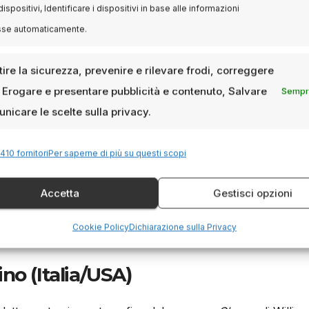
dispositivi, Identificare i dispositivi in base alle informazioni
esplorare la vita di una figura iconica: Maria Callas. Interpr
sse automaticamente.
li ultimi anni della soprano, offrendo uno sguardo intimo e
ale. Il film è stato presentato in anteprima mondiale alla M
ire la sicurezza, prevenire e rilevare frodi, correggere
eresse per la sua interpretazione e regia è perciò consider
, Erogare e presentare pubblicità e contenuto, Salvare
Sempre
nicare le scelte sulla privacy.
orbet (USA)
410 fornitori
Per saperne di più su questi scopi
 Guy Pearce e Felicity Jones,
The Brutalist
racconta la stori
Accetta
Gestisci opzioni
do temi come l’immigrazione, l’amore e l’ambizione. Il film 
 Giuria alla Mostra del Cinema di Venezia e ha ottenuto
Cookie Policy
Dichiarazione sulla Privacy
no (Italia/USA)