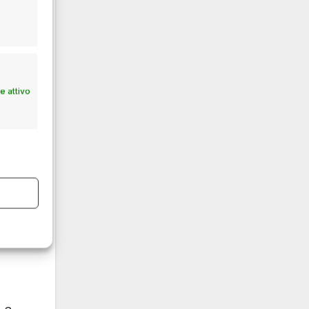
etata
ostra
ato
 attivo
a
ha