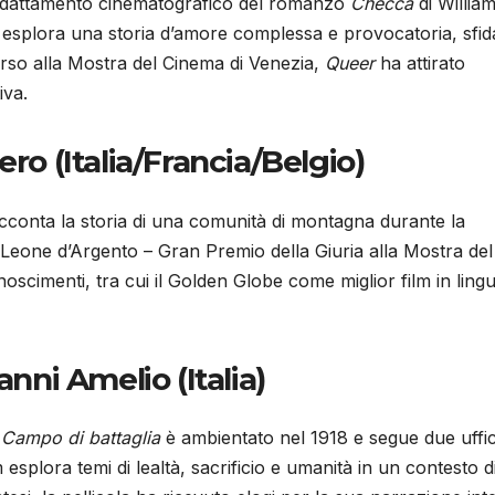
adattamento cinematografico del romanzo
Checca
di William
g, esplora una storia d’amore complessa e provocatoria, sfi
rso alla Mostra del Cinema di Venezia,
Queer
ha attirato
iva.
ro (Italia/Francia/Belgio)
cconta la storia di una comunità di montagna durante la
 Leone d’Argento – Gran Premio della Giuria alla Mostra del
scimenti, tra cui il Golden Globe come miglior film in ling
anni Amelio (Italia)
,
Campo di battaglia
è ambientato nel 1918 e segue due uffici
esplora temi di lealtà, sacrificio e umanità in un contesto d