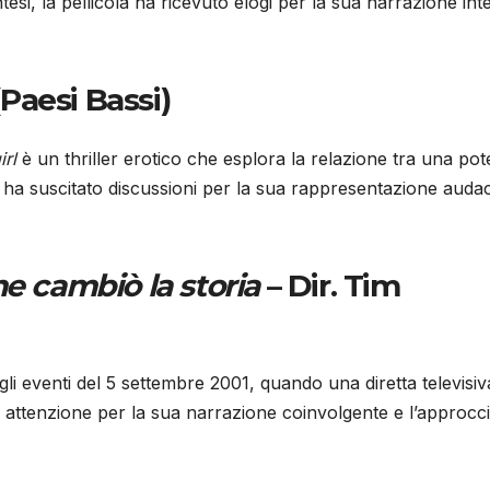
si, la pellicola ha ricevuto elogi per la sua narrazione int
(Paesi Bassi)
rl
è un thriller erotico che esplora la relazione tra una pot
ilm ha suscitato discussioni per la sua rappresentazione auda
e cambiò la storia
– Dir. Tim
i eventi del 5 settembre 2001, quando una diretta televisiv
uto attenzione per la sua narrazione coinvolgente e l’approcc