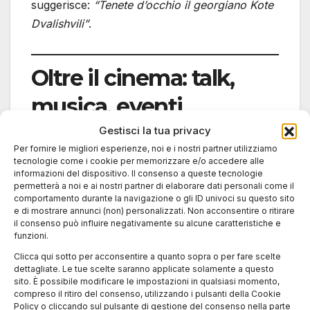
suggerisce:
“Tenete d’occhio il georgiano Kote
Dvalishvili”
.
Oltre il cinema: talk,
musica, eventi
Gestisci la tua privacy
Non solo proiezioni. Il programma 2025
Per fornire le migliori esperienze, noi e i nostri partner utilizziamo
prevede:
tecnologie come i cookie per memorizzare e/o accedere alle
informazioni del dispositivo. Il consenso a queste tecnologie
permetterà a noi e ai nostri partner di elaborare dati personali come il
comportamento durante la navigazione o gli ID univoci su questo sito
Masterclass con
Alice
e di mostrare annunci (non) personalizzati. Non acconsentire o ritirare
Rohrwacher
e
Radu Jude
il consenso può influire negativamente su alcune caratteristiche e
funzioni.
Concerto sinfonico all’aperto con
sonorizzazione live di film muti
Clicca qui sotto per acconsentire a quanto sopra o per fare scelte
dettagliate. Le tue scelte saranno applicate solamente a questo
“Midnight Madness”: horror, docu-
sito. È possibile modificare le impostazioni in qualsiasi momento,
sperimentali e film queer dalle 23 in poi
compreso il ritiro del consenso, utilizzando i pulsanti della Cookie
Policy o cliccando sul pulsante di gestione del consenso nella parte