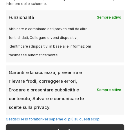
inferiore dello schermo.
Un’esperienza per tutti
Funzionalità
Sempre attivo
Il programma è pensato per un pubblico
Abbinare e combinare dati provenienti da altre
eterogeneo: studenti, professionisti, viaggiatori
fonti di dati, Collegare diversi dispositivi,
curiosi. Le proiezioni iniziano alle 9:00 del
Identificare i dispositivi in base alle informazioni
mattino e proseguono fino a notte fonda.
trasmesse automaticamente.
Oltre
130 film
da più di 60 paesi saranno
proiettati nei 14 cinema della città.
Garantire la sicurezza, prevenire e
rilevare frodi, correggere errori,
Il biglietto giornaliero costa appena 12€, e con
l’accredito base si ha accesso a
quasi tutto il
Erogare e presentare pubblicità e
Sempre attivo
programma
.
contenuto, Salvare e comunicare le
scelte sulla privacy.
Perché andarci nel
Gestisci 1410 fornitori
Per saperne di più su questi scopi