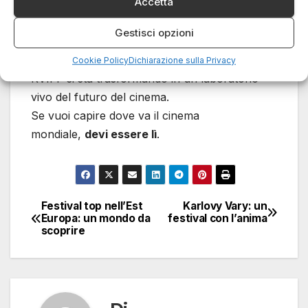
2025?
Accetta
Gestisci opzioni
Il 2025 sarà un anno speciale. Non solo per la
qualità dei film in programma, ma perché il
Cookie Policy
Dichiarazione sulla Privacy
KVIFF si sta trasformando in un laboratorio
vivo del futuro del cinema.
Se vuoi capire dove va il cinema
mondiale,
devi essere lì
.
Festival top nell’Est
Karlovy Vary: un
Navigazione
Europa: un mondo da
festival con l’anima
scoprire
articoli