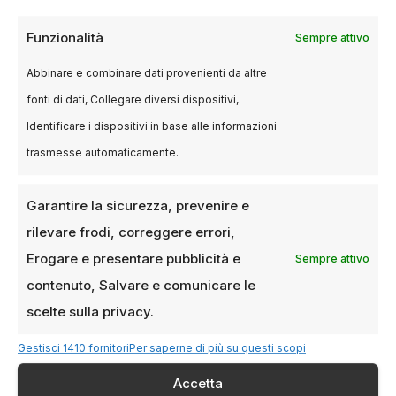
BLOG
Funzionalità
Sempre attivo
Cinema per bambini a Milano:
guida completa 2025
Abbinare e combinare dati provenienti da altre
fonti di dati, Collegare diversi dispositivi,
22 MAGGIO 2025
ANDREA SALA
Identificare i dispositivi in base alle informazioni
Introduzione: cinema per bambini Milano Nel
trasmesse automaticamente.
corso del 2025, Milano continua a distinguersi
come una delle città italiane più attente…
Garantire la sicurezza, prevenire e
rilevare frodi, correggere errori,
Erogare e presentare pubblicità e
Sempre attivo
contenuto, Salvare e comunicare le
scelte sulla privacy.
Gestisci 1410 fornitori
Per saperne di più su questi scopi
Accetta