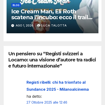
BLOG
Ice Cream Man, Eli Roth
scatena l’incubo: ecco il trailer
italiano dell’horror più
AGO 1, 2026
LUCA TALOTTA
estremo di Halloween 2026
Un pensiero su “Registi svizzeri a
Locarno: una visione d’autore tra radici
e futuro internazionale”
Registi ribelli: chi ha trionfato al
Sundance 2025 - Milanoalcinema
ha detto:
27 Ottobre 2025 alle 12:46