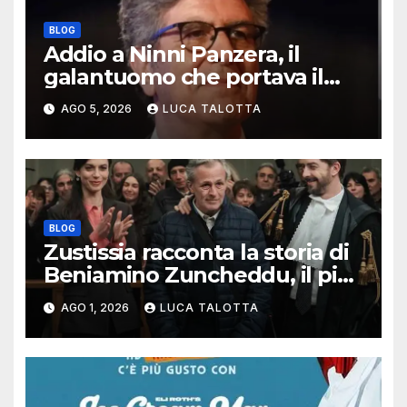
BLOG
Addio a Ninni Panzera, il
galantuomo che portava il
cinema dove non c’era
AGO 5, 2026
LUCA TALOTTA
BLOG
Zustissia racconta la storia di
Beniamino Zuncheddu, il più
lungo errore giudiziario della
AGO 1, 2026
LUCA TALOTTA
storia italiana