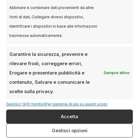
Abbinare e combinare dati provenienti da altre
Formazione e rete:
fonti di dati, Collegare diversi dispositivi,
Identificare i dispositivi in base alle informazioni
Locarno Academy e
trasmesse automaticamente.
BaseCamp
Garantire la sicurezza, prevenire e
La dimensione formativa è centrale.
Locarno
rilevare frodi, correggere errori,
Academy
e
BaseCamp
rappresentano
strumenti strategici per la crescita di nuovi
Erogare e presentare pubblicità e
Sempre attivo
talenti. In questi spazi, registi emergenti
contenuto, Salvare e comunicare le
possono confrontarsi con figure di rilievo
scelte sulla privacy.
internazionale, sviluppare progetti e stringere
Gestisci 1410 fornitori
Per saperne di più su questi scopi
collaborazioni. Questo sistema integrato
rafforza il posizionamento della Svizzera nel
Accetta
panorama cinematografico europeo.
Gestisci opzioni