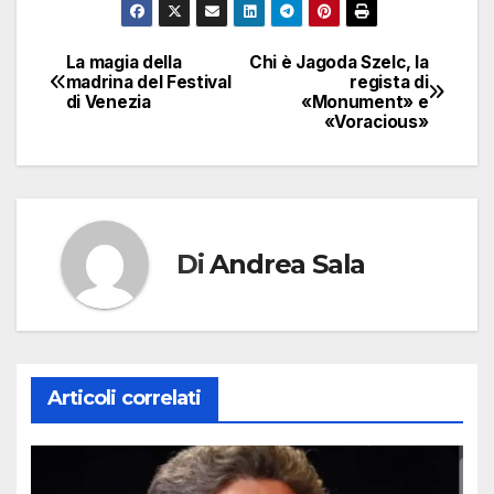
La magia della
Chi è Jagoda Szelc, la
Navigazione
madrina del Festival
regista di
di Venezia
«Monument» e
articoli
«Voracious»
Di
Andrea Sala
Articoli correlati