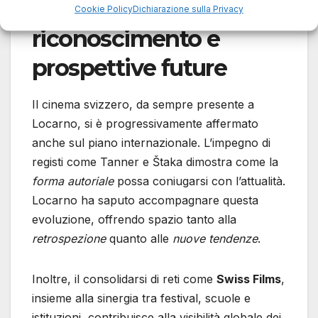
Impatto,
Cookie Policy
Dichiarazione sulla Privacy
riconoscimento e
prospettive future
Il cinema svizzero, da sempre presente a
Locarno, si è progressivamente affermato
anche sul piano internazionale. L’impegno di
registi come Tanner e Štaka dimostra come la
forma autoriale
possa coniugarsi con l’attualità.
Locarno ha saputo accompagnare questa
evoluzione, offrendo spazio tanto alla
retrospezione
quanto alle
nuove tendenze
.
Inoltre, il consolidarsi di reti come
Swiss Films
,
insieme alla sinergia tra festival, scuole e
istituzioni, contribuisce alla visibilità globale dei