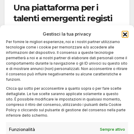
Una piattaforma per i
talenti emergenti: registi
svizzeri Locarno
Gestisci la tua privacy
Per fornire le migliori esperienze, noi e i nostri partner utilizziamo
Il Locarno Film Festival, attraverso programmi
tecnologie come i cookie per memorizzare e/o accedere alle
come
Locarno Pro
e
Swiss Panorama
,
informazioni del dispositivo. Il consenso a queste tecnologie
permetterà a noi e ai nostri partner di elaborare dati personali come il
continua a sostenere giovani autori. Tra questi
comportamento durante la navigazione o gli ID univoci su questo sito
si distinguono i
fratelli Zürcher
,
Basil da
e di mostrare annunci (non) personalizzati. Non acconsentire o ritirare
il consenso può influire negativamente su alcune caratteristiche e
Cunha
,
Samir
e
David Vogel
. Le loro opere
funzioni.
esplorano temi attuali come la migrazione, le
Clicca qui sotto per acconsentire a quanto sopra o per fare scelte
tensioni identitarie e la periferia urbana.
dettagliate. Le tue scelte saranno applicate solamente a questo
sito. È possibile modificare le impostazioni in qualsiasi momento,
compreso il ritiro del consenso, utilizzando i pulsanti della Cookie
Grazie a un sistema che comprende
Policy o cliccando sul pulsante di gestione del consenso nella parte
inferiore dello schermo.
workshop
,
pitching lab
e
coproduzioni
, il
festival si configura come vero trampolino per
Funzionalità
Sempre attivo
il cinema svizzero del futuro.