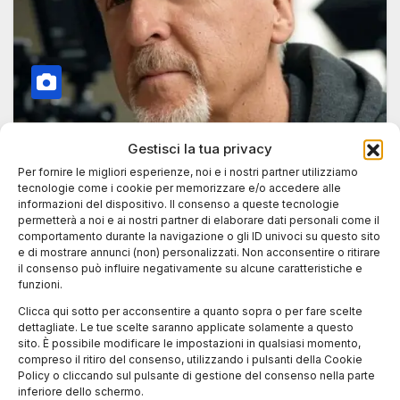
Gestisci la tua privacy
BLOG
Per fornire le migliori esperienze, noi e i nostri partner utilizziamo
James Cameron a Torino per la
tecnologie come i cookie per memorizzare e/o accedere alle
mostra e il premio Stella della Mole
informazioni del dispositivo. Il consenso a queste tecnologie
permetterà a noi e ai nostri partner di elaborare dati personali come il
comportamento durante la navigazione o gli ID univoci su questo sito
28 MAGGIO 2025
LUCA TALOTTA
e di mostrare annunci (non) personalizzati. Non acconsentire o ritirare
Il celebre regista James Cameron sarà ospite a
il consenso può influire negativamente su alcune caratteristiche e
funzioni.
Torino il 9 e 10 giugno per un evento dedicato
alla sua…
Clicca qui sotto per acconsentire a quanto sopra o per fare scelte
dettagliate. Le tue scelte saranno applicate solamente a questo
sito. È possibile modificare le impostazioni in qualsiasi momento,
compreso il ritiro del consenso, utilizzando i pulsanti della Cookie
Policy o cliccando sul pulsante di gestione del consenso nella parte
inferiore dello schermo.