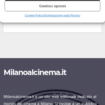
Il Torino Film Festival (TFF) celebra la sua 42ª
Gestisci opzioni
edizione con ospiti d’eccezione: Sharon Stone e
Cookie Policy
Dichiarazione sulla Privacy
Matthew Broderick, due volti…
Milanoalcinema.it
Milanoalcinema.it è un sito web editoriale dedicato al
mondo del cinema a Milano. Si rivolge a un pubblico