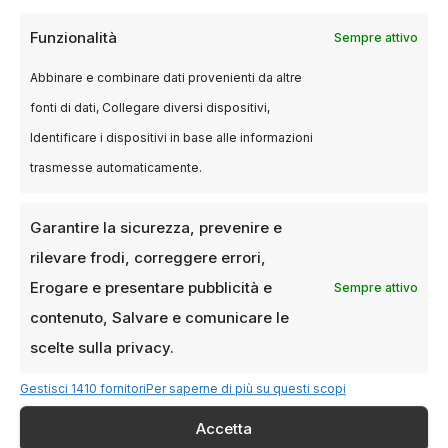
Funzionalità
Sempre attivo
Abbinare e combinare dati provenienti da altre
fonti di dati, Collegare diversi dispositivi,
Identificare i dispositivi in base alle informazioni
trasmesse automaticamente.
Garantire la sicurezza, prevenire e
rilevare frodi, correggere errori,
Erogare e presentare pubblicità e
Sempre attivo
contenuto, Salvare e comunicare le
EVENTI
Sharon Stone e Matthew
scelte sulla privacy.
Broderick protagonisti del Torino
Gestisci 1410 fornitori
Per saperne di più su questi scopi
Film Festival
Accetta
5 NOVEMBRE 2024
LUCA TALOTTA