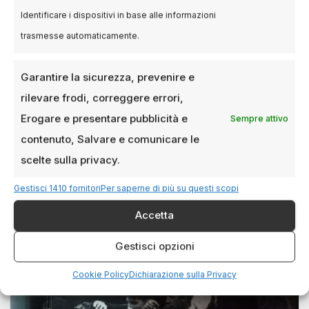
Identificare i dispositivi in base alle informazioni
trasmesse automaticamente.
EVENTI
Garantire la sicurezza, prevenire e
«Qui è altrove: Buchi nella realtà»:
il teatro in carcere arriva al Cinema
rilevare frodi, correggere errori,
Ariosto di Milano
Erogare e presentare pubblicità e
Sempre attivo
contenuto, Salvare e comunicare le
26 NOVEMBRE 2024
LUCA TALOTTA
scelte sulla privacy.
Gianfranco Pannone e Armando Punzo
raccontano il potere trasformativo dell’arte in un
Gestisci 1410 fornitori
Per saperne di più su questi scopi
evento speciale Il 27 novembre, il Cinema
Accetta
Ariosto…
Gestisci opzioni
Cookie Policy
Dichiarazione sulla Privacy