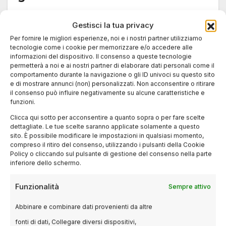
27 NOVEMBRE 2024
LUCA TALOTTA
Gestisci la tua privacy
Sonic, Knuckles e Tails affrontano Shadow in un
Per fornire le migliori esperienze, noi e i nostri partner utilizziamo
film ricco di azione e sorprese Il riccio più veloce
tecnologie come i cookie per memorizzare e/o accedere alle
del mondo…
informazioni del dispositivo. Il consenso a queste tecnologie
permetterà a noi e ai nostri partner di elaborare dati personali come il
comportamento durante la navigazione o gli ID univoci su questo sito
e di mostrare annunci (non) personalizzati. Non acconsentire o ritirare
il consenso può influire negativamente su alcune caratteristiche e
funzioni.
Clicca qui sotto per acconsentire a quanto sopra o per fare scelte
dettagliate. Le tue scelte saranno applicate solamente a questo
sito. È possibile modificare le impostazioni in qualsiasi momento,
compreso il ritiro del consenso, utilizzando i pulsanti della Cookie
Policy o cliccando sul pulsante di gestione del consenso nella parte
inferiore dello schermo.
Funzionalità
Sempre attivo
Abbinare e combinare dati provenienti da altre
fonti di dati, Collegare diversi dispositivi,