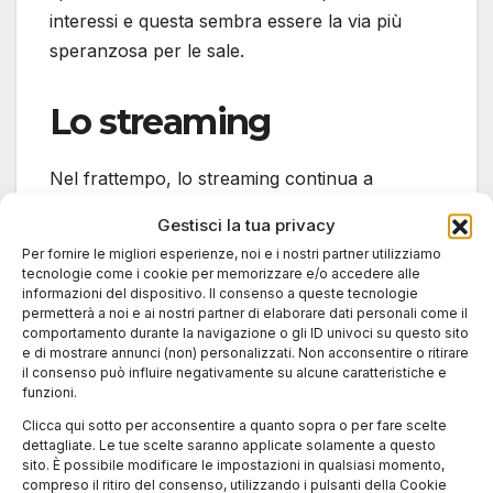
interessi e questa sembra essere la via più
speranzosa per le sale.
Lo streaming
Nel frattempo, lo streaming continua a
svolgere un ruolo fondamentale. Le
Gestisci la tua privacy
piattaforme investono miliardi di euro nella
Per fornire le migliori esperienze, noi e i nostri partner utilizziamo
produzione di contenuti originali e
tecnologie come i cookie per memorizzare e/o accedere alle
informazioni del dispositivo. Il consenso a queste tecnologie
rappresentano una straordinaria opportunità
permetterà a noi e ai nostri partner di elaborare dati personali come il
per opere che difficilmente troverebbero
comportamento durante la navigazione o gli ID univoci su questo sito
e di mostrare annunci (non) personalizzati. Non acconsentire o ritirare
spazio nei circuiti commerciali tradizionali. Più
il consenso può influire negativamente su alcune caratteristiche e
che una competizione diretta, oggi sembra
funzioni.
emergere una convivenza tra i due modelli:
Clicca qui sotto per acconsentire a quanto sopra o per fare scelte
alcuni film vengono lanciati prima nelle sale e
dettagliate. Le tue scelte saranno applicate solamente a questo
sito. È possibile modificare le impostazioni in qualsiasi momento,
successivamente online, mentre altri nascono
compreso il ritiro del consenso, utilizzando i pulsanti della Cookie