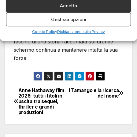
continua a espandere l’accesso ai contenuti
Accetta
audiovisivi. Il futuro sembra orientato verso un
equilibrio tra innovazione tecnologica e
Gestisci opzioni
valorizzazione dell’esperienza cinematografica
Cookie Policy
Dichiarazione sulla Privacy
tradizionale. In un mondo sempre più digitale, il
fascino di una storia raccontata sul grande
schermo continua a mantenere intatta la sua
forza.
Anne Hathaway film
I Tamango e la ricerca
Navigazione
2026: tutti i titoli in
del nome
uscita tra sequel,
articoli
thriller e grandi
produzioni