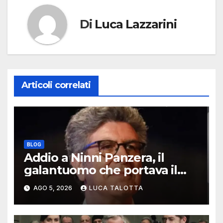
Di
Luca Lazzarini
Articoli correlati
BLOG
Addio a Ninni Panzera, il
galantuomo che portava il
cinema dove non c’era
AGO 5, 2026
LUCA TALOTTA