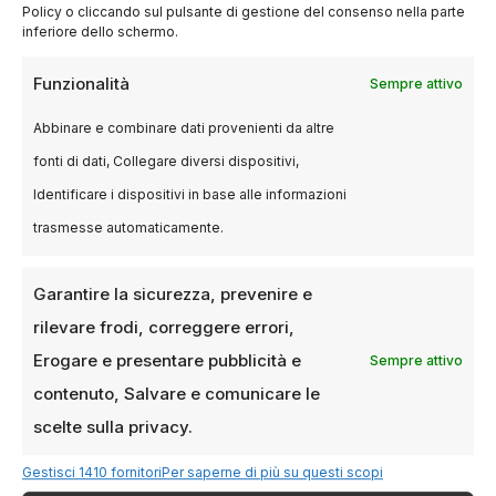
direttamente per la distribuzione digitale.
Policy o cliccando sul pulsante di gestione del consenso nella parte
inferiore dello schermo.
Anche le nuove tecnologie stanno
Funzionalità
Sempre attivo
influenzando il settore. L’intelligenza artificiale
Abbinare e combinare dati provenienti da altre
viene utilizzata in diverse fasi della produzione,
fonti di dati, Collegare diversi dispositivi,
dalla creazione di effetti visivi all’analisi delle
preferenze del pubblico. Questo apre nuove
Identificare i dispositivi in base alle informazioni
possibilità creative, ma solleva anche
trasmesse automaticamente.
interrogativi riguardo al ruolo degli artisti e alla
tutela del lavoro umano.
Garantire la sicurezza, prevenire e
rilevare frodi, correggere errori,
Il cinema contemporaneo si trova in una fase
Erogare e presentare pubblicità e
Sempre attivo
di evoluzione piuttosto che di crisi: è la
contenuto, Salvare e comunicare le
convivenza di più media di cui parla McLuhan.
scelte sulla privacy.
Le sale stanno dimostrando di poter ancora
attrarre spettatori, mentre lo streaming
Gestisci 1410 fornitori
Per saperne di più su questi scopi