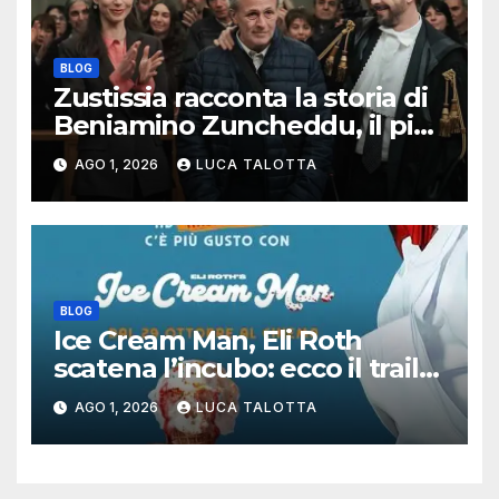
BLOG
Zustissia racconta la storia di
Beniamino Zuncheddu, il più
lungo errore giudiziario della
AGO 1, 2026
LUCA TALOTTA
storia italiana
BLOG
Ice Cream Man, Eli Roth
scatena l’incubo: ecco il trailer
italiano dell’horror più
AGO 1, 2026
LUCA TALOTTA
estremo di Halloween 2026