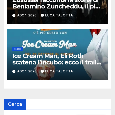
Beniamino Zuncheddu, il più
lungo errore giudiziario della
AGO 1, 2026
LUCA TALOTTA
storia italiana
BLOG
Ice Cream Man, Eli Roth
scatena l’incubo: ecco il trailer
italiano dell’horror più
AGO 1, 2026
LUCA TALOTTA
estremo di Halloween 2026
Cerca