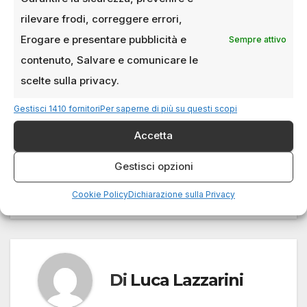
che c’è un pubblico, perlopiù giovane,
rilevare frodi, correggere errori,
interessato
Erogare e presentare pubblicità e
Sempre attivo
contenuto, Salvare e comunicare le
a un cinema sociale, politico, e che si prende
scelte sulla privacy.
dei rischi.
Gestisci 1410 fornitori
Per saperne di più su questi scopi
Accetta
Gestisci opzioni
Film Estate 2026: I
Intervista a Gregorio
Navigazione
titoli più attesi al
Sassoli (1)
cinema
articoli
Cookie Policy
Dichiarazione sulla Privacy
Di
Luca Lazzarini