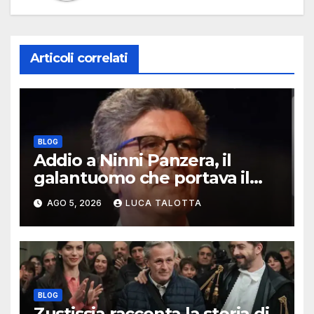
Articoli correlati
BLOG
Addio a Ninni Panzera, il
galantuomo che portava il
cinema dove non c’era
AGO 5, 2026
LUCA TALOTTA
BLOG
Zustissia racconta la storia di