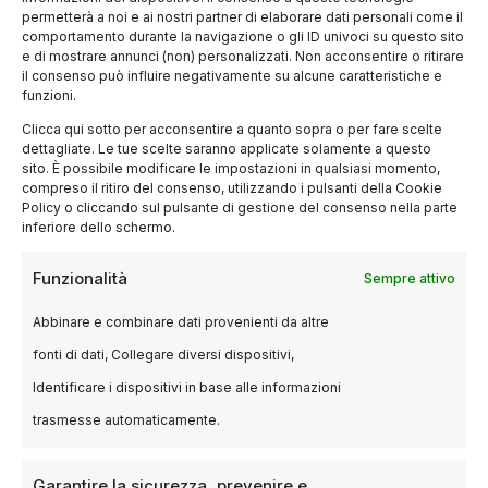
per cui abbiamo preso la decisione di
permetterà a noi e ai nostri partner di elaborare dati personali come il
distribuirlo noi contattando direttamente i
comportamento durante la navigazione o gli ID univoci su questo sito
e di mostrare annunci (non) personalizzati. Non acconsentire o ritirare
cinema. Anche lì
il consenso può influire negativamente su alcune caratteristiche e
funzioni.
abbiamo trovato resistenza, ma nei cinema
Clicca qui sotto per acconsentire a quanto sopra o per fare scelte
dettagliate. Le tue scelte saranno applicate solamente a questo
che ci hanno creduto per primi (Cinema Troisi
sito. È possibile modificare le impostazioni in qualsiasi momento,
e
compreso il ritiro del consenso, utilizzando i pulsanti della Cookie
Policy o cliccando sul pulsante di gestione del consenso nella parte
inferiore dello schermo.
Cinema Aquila a Roma, Modernissimo e
Arlecchino a Bologna, Beltrade, Anteo e
Funzionalità
Sempre attivo
Cinemino a
Abbinare e combinare dati provenienti da altre
fonti di dati, Collegare diversi dispositivi,
Milano) le proiezioni sono andate benissimo
Identificare i dispositivi in base alle informazioni
per cui piano piano è stato meno difficile
trasmesse automaticamente.
convincere
Garantire la sicurezza, prevenire e
le sale a proiettarlo. È stato molto bello vedere