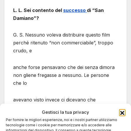
L. L. Sei contento del
successo
di “San
Damiano”?
G. S. Nessuno voleva distribuire questo film
perché ritenuto “non commerciabile”, troppo
crudo, e
anche forse pensavano che dei senza dimora
non gliene fregasse a nessuno. Le persone
che lo
avevano visto invece ci dicevano che
continuavano a pensare al film settimane dopo
Gestisci la tua privacy
averlo visto,
Per fornire le migliori esperienze, noi e i nostri partner utilizziamo
tecnologie come i cookie per memorizzare e/o accedere alle
informazioni del dispositivo. Il consenso a queste tecnologie