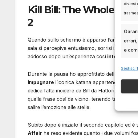
diversi 
Kill Bill: The Whole Blo
trasme
2
Garant
Quando sullo schermo è apparso l’annuncio dell’i
errori
sala si percepiva entusiasmo, sorrisi increduli e
e comu
addosso dopo un’esperienza così
intensa.
Gestisci 1
Durante la pausa ho approfittato dell’occasion
impugnare
l’iconica katana appartenente a Budd
dedica fatta incidere da Bill da Hattori Hanzō:
“
quella frase così da vicino, tenendo tra le mani 
salire
l’emozione alle stelle.
Subito dopo è iniziato il secondo capitolo ed è
Affair
ha reso evidente quanto i due volumi fos