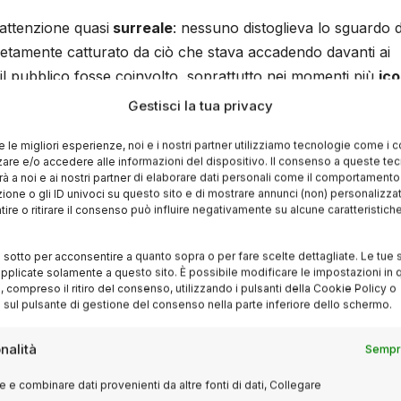
’attenzione quasi
surreale
: nessuno distoglieva lo sguardo d
tamente catturato da ciò che stava accadendo davanti ai
il pubblico fosse coinvolto, soprattutto nei momenti più
ico
Gestisci la tua privacy
re le migliori esperienze, noi e i nostri partner utilizziamo tecnologie come i 
ra è cambiata
completamente. Davanti alla versione original
re e/o accedere alle informazioni del dispositivo. Il consenso a queste te
embrava quasi ipnotizzata: si avvertivano stupore e meravigli
à a noi e ai nostri partner di elaborare dati personali come il comportament
zione o gli ID univoci su questo sito e di mostrare annunci (non) personalizzat
o assistendo a qualcosa di raro
e prezioso.
ire o ritirare il consenso può influire negativamente su alcune caratteristich
degli
Crazy 88
nel ristorante. Per la prima volta abbiamo
i sotto per acconsentire a quanto sopra o per fare scelte dettagliate. Le tue 
pplicate solamente a questo sito. È possibile modificare le impostazioni in q
i e con tutta la
brutalità
originale immaginata da Quentin
compreso il ritiro del consenso, utilizzando i pulsanti della Cookie Policy o
 un
silenzio
tombale: nessuno parlava, nessuno si muoveva
 sul pulsante di gestione del consenso nella parte inferiore dello schermo.
enza adrenalinica e spettacolare. Ogni colpo di katana, ogn
no amplificare l’emozione
collettiva del pubblico, che stava
nalità
Sempre
 scena diventata
leggenda
.
 e combinare dati provenienti da altre fonti di dati, Collegare