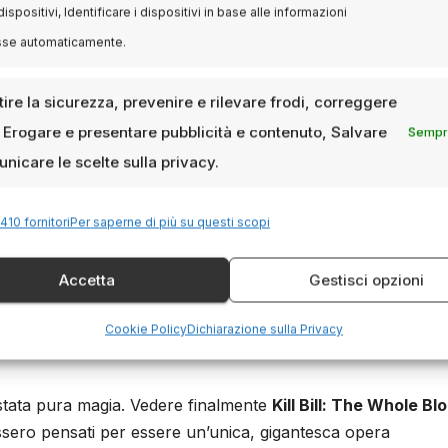
dispositivi, Identificare i dispositivi in base alle informazioni
ody Affair, dal volume 1 al vol
sse automaticamente.
ire la sicurezza, prevenire e rilevare frodi, correggere
ntervallo, la tensione accumulata si è sciolta quasi di colp
, Erogare e presentare pubblicità e contenuto, Salvare
Sempre
l’adrenalina
che solo il grande cinema riesce a lasciare
nicare le scelte sulla privacy.
410 fornitori
Per saperne di più su questi scopi
e per vivere un altro momento indimenticabile: ho potuto
. Sulla lama era presente la stessa incisione vista nel film,
Accetta
Gestisci opzioni
To my brother Budd, the only man I ever loved.”
Leggere
un oggetto tanto simbolico per l’universo di Kill Bill, ha fatt
Cookie Policy
Dichiarazione sulla Privacy
 stata pura magia. Vedere finalmente
Kill Bill: The Whole Bl
sero pensati per essere un’unica, gigantesca opera