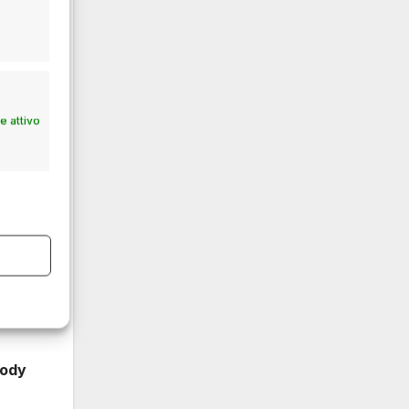
ume
o: in
 attivo
 la
o
oody