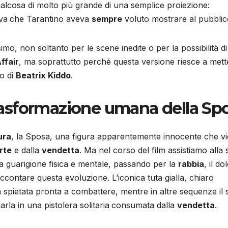
ualcosa di molto più grande di una semplice proiezione:
iva
che Tarantino aveva
sempre
voluto mostrare al pubblic
mo, non soltanto per le scene inedite o per la possibilità di
ffair
, ma soprattutto perché questa versione riesce a mett
io di
Beatrix Kiddo
.
 trasformazione umana della Sp
ura
, la Sposa, una figura apparentemente innocente che v
rte
e dalla
vendetta
. Ma nel corso del film assistiamo alla
la guarigione fisica e mentale, passando per la
rabbia
, il do
contare questa evoluzione. L’iconica tuta gialla, chiaro
a spietata pronta a combattere, mentre in altre sequenze il
la in una pistolera solitaria
consumata dalla
vendetta
.