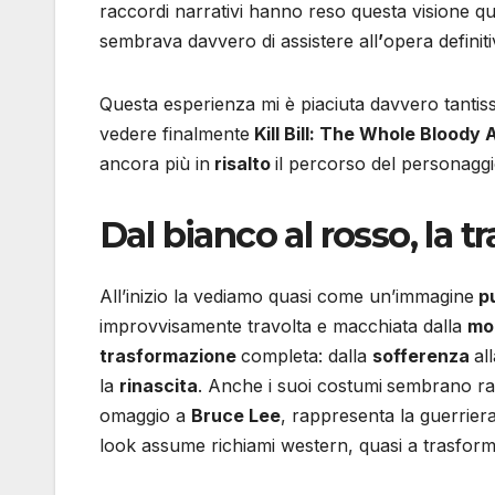
raccordi narrativi hanno reso questa visione q
sembrava davvero di assistere all
’
opera definit
Questa esperienza mi è piaciuta davvero tantissi
vedere finalmente
Kill Bill: The Whole Bloody A
ancora più in
risalto
il percorso del personagg
Dal bianco al rosso, la
All’inizio la vediamo quasi come un’immagine
p
improvvisamente travolta e macchiata dalla
mo
trasformazione
completa: dalla
sofferenza
al
la
rinascita
. Anche i suoi costumi
sembrano rac
omaggio a
Bruce Lee
, rappresenta la guerrier
look assume richiami western, quasi a trasformar