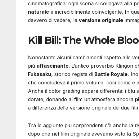
cinematografica: ogni scena si collegava alla 
naturale
e incredibilmente coinvolgente. In q
davvero di vedere, la
versione originale
immagi
Kill Bill: The Whole Blo
Nonostante alcuni cambiamenti
rispetto alle v
più
affascinante
. L’antico proverbio Klingon ch
Fukasaku,
storico regista di
Battle Royale.
Inol
che concludeva il primo volume, così come è as
Anche il color grading appare differente: i blu s
dorate, donando al film un’atmosfera ancora
p
a differenza della versione originale dei due fil
Tra le aggiunte più sorprendenti c’è anche la r
dopo che nel film originale
avevamo visto la Spo