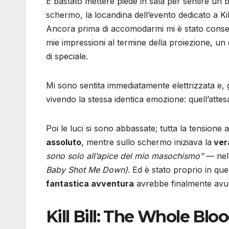
È bastato mettere piede in sala per sentire un b
schermo, la locandina dell’evento dedicato a Kil
Ancora prima di accomodarmi mi è stato conseg
mie impressioni al termine della proiezione, un
di speciale.
Mi sono sentita immediatamente elettrizzata e, 
vivendo la stessa identica emozione: quell’atte
Poi le luci si sono abbassate; tutta la tension
assoluto
, mentre sullo schermo iniziava la
ver
sono solo all’apice del mio masochismo”
— nell
Baby Shot Me Down)
. Ed è stato proprio in que
fantastica avventura
avrebbe finalmente avuto
Kill Bill: The Whole Bloo