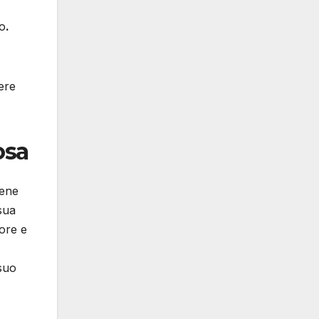
o
.
ere
osa
iene
 sua
lore e
 suo