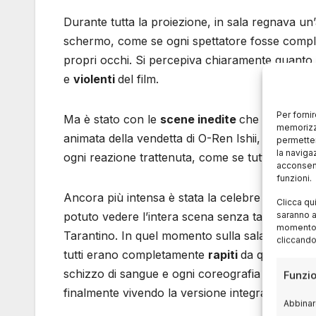
Durante tutta la proiezione, in sala regnava un
schermo, come se ogni spettatore fosse comple
propri occhi. Si percepiva chiaramente quanto 
e
violenti
del film.
Per forni
Ma è stato con le
scene inedite
che l’atmosfe
memorizza
animata della vendetta di O-Ren Ishii, la sala s
permetter
la naviga
ogni reazione trattenuta, come se tutti stessim
acconsent
funzioni.
Ancora più intensa è stata la celebre sequenza 
Clicca qu
saranno a
potuto vedere l’intera scena senza tagli
,
a color
momento, 
Tarantino. In quel momento sulla sala è calato
cliccando
tutti erano completamente
rapiti
da quella sequ
schizzo di sangue e ogni coreografia sembrava
Funzio
finalmente vivendo la versione integrale di una
Abbinare