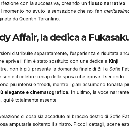
perfezione con la successiva, creando un
flusso narrativo
uel momento ho avuto la sensazione che noi fan
meritassim
nata da Quentin Tarantino.
ody Affair, la dedica a Fukasak
ersioni distribuite separatamente, l’esperienza è risultata an
e apriva il film è stato sostituito con una dedica a
Kinji
tre, non è più presente la domanda final
e
di Bill a Sofie Fa
sente il celebre recap della sposa che apriva il secondo.
ono più intensi e freddi, mentre i gialli assumono tonalità pi
iù elegante e cinematografica
. In ultimo, la voce narrant
m, qui è totalmente assente.
ivelazione di cosa sia accaduto al braccio destro
di Sofie Fat
sa amputarle soltanto il sinistro. Piccoli dettagli, scene es