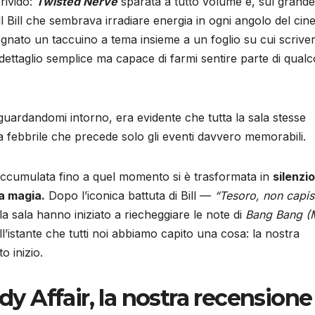
rivido:
Twisted Nerve
sparata a tutto volume e, sul grande
l Bill che sembrava irradiare energia in ogni angolo del cin
nato un taccuino a tema insieme a un foglio su cui scriver
 dettaglio semplice ma capace di farmi sentire parte di qual
guardandomi intorno, era evidente che tutta la sala stesse
sa febbrile che precede solo gli eventi davvero memorabili.
e accumulata fino a quel momento si è trasformata in
silenzio
a magia.
Dopo l’iconica battuta di Bill —
“Tesoro, non capi
a sala hanno iniziato a riecheggiare le note di
Bang Bang (
ll’istante che tutti noi abbiamo capito una cosa: la nostra
 inizio.
dy Affair, la nostra recensione