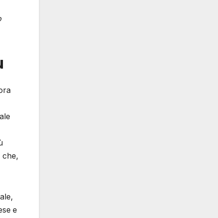
o
u
cora
tale
ù
e che,
ale,
tese
e