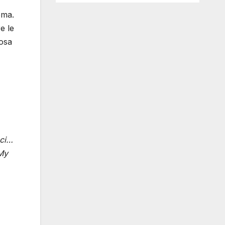
ema.
e le
cosa
sci…
My