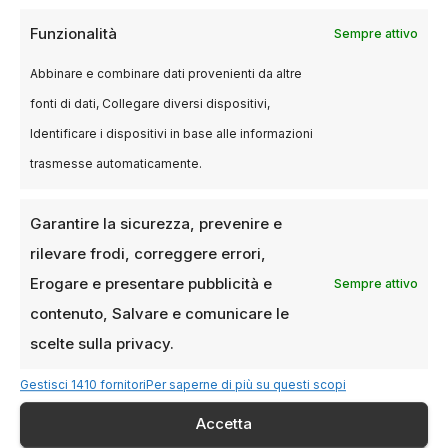
anche alcuni cinema indipendenti della città
Funzionalità
organizzano proiezioni speciali per
Sempre attivo
appassionati delle Serie TV. Non dimenticare
Abbinare e combinare dati provenienti da altre
che anche i bar e i locali di Milano stanno
fonti di dati, Collegare diversi dispositivi,
iniziando a organizzare serate di visione
Identificare i dispositivi in base alle informazioni
collettiva, dove gli spettatori possono vedere le
trasmesse automaticamente.
ultime uscite in compagnia di altri appassionati.
Garantire la sicurezza, prevenire e
Conclusioni
rilevare frodi, correggere errori,
Erogare e presentare pubblicità e
Con così tante uscite imperdibili e una varietà
Sempre attivo
di generi da esplorare, aprile 2025 si
contenuto, Salvare e comunicare le
preannuncia come un mese davvero
scelte sulla privacy.
interessante per chi ama le Serie TV. Milano,
Gestisci 1410 fornitori
Per saperne di più su questi scopi
come sempre, è pronta ad accogliere tutti gli
appassionati con eventi speciali, proiezioni e
Accetta
incontri che celebrano il piccolo schermo. Non