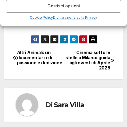
Gestisci opzioni
perdere le novità e i ritorni più attesi di aprile, e
preparati a un mese di intrattenimento di
Cookie Policy
Dichiarazione sulla Privacy
altissimo livello!
Altri Animali: un
Cinema sotto le
Navigazione
documentario di
stelle a Milano: guida
passione e dedizione
agli eventi di Aprile
articoli
2025
Di
Sara Villa