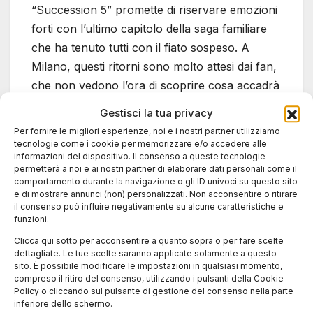
“Succession 5” promette di riservare emozioni
forti con l’ultimo capitolo della saga familiare
che ha tenuto tutti con il fiato sospeso. A
Milano, questi ritorni sono molto attesi dai fan,
che non vedono l’ora di scoprire cosa accadrà
nelle prossime puntate.
Gestisci la tua privacy
Per fornire le migliori esperienze, noi e i nostri partner utilizziamo
Dove guardare le serie
tecnologie come i cookie per memorizzare e/o accedere alle
informazioni del dispositivo. Il consenso a queste tecnologie
permetterà a noi e ai nostri partner di elaborare dati personali come il
TV ad Aprile 2025 a
comportamento durante la navigazione o gli ID univoci su questo sito
e di mostrare annunci (non) personalizzati. Non acconsentire o ritirare
Milano
il consenso può influire negativamente su alcune caratteristiche e
funzioni.
Clicca qui sotto per acconsentire a quanto sopra o per fare scelte
Milano offre numerose opportunità per
dettagliate. Le tue scelte saranno applicate solamente a questo
seguire le nuove Serie TV. Le piattaforme di
sito. È possibile modificare le impostazioni in qualsiasi momento,
compreso il ritiro del consenso, utilizzando i pulsanti della Cookie
streaming come Netflix, Amazon Prime Video,
Policy o cliccando sul pulsante di gestione del consenso nella parte
Disney+ e Apple TV+ sono tra le principali, ma
inferiore dello schermo.