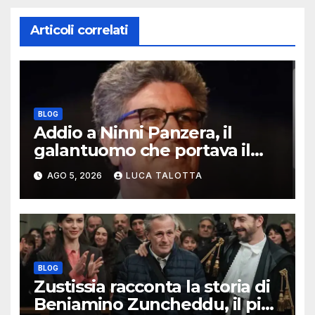
Articoli correlati
BLOG
Addio a Ninni Panzera, il
galantuomo che portava il
cinema dove non c’era
AGO 5, 2026
LUCA TALOTTA
BLOG
Zustissia racconta la storia di
Beniamino Zuncheddu, il più