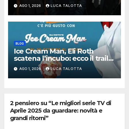
lungo errore giudiziario della
AGO 1, 2026
LUCA TALOTTA
storia italiana
BLOG
Ice Cream Man, Eli Roth
scatena l’incubo: ecco il trailer
italiano dell’horror più
AGO 1, 2026
LUCA TALOTTA
estremo di Halloween 2026
2 pensiero su “Le migliori serie TV di
Aprile 2025 da guardare: novità e
grandi ritorni”