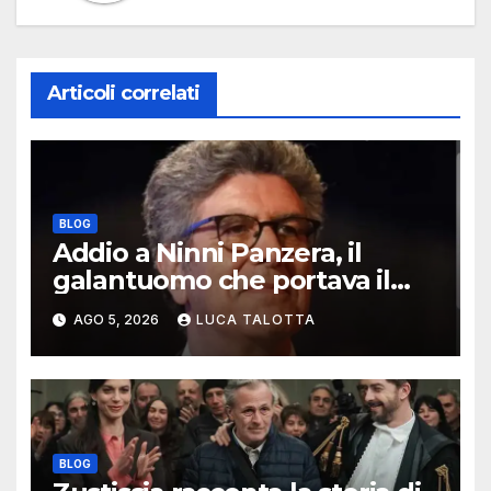
Articoli correlati
BLOG
Addio a Ninni Panzera, il
galantuomo che portava il
cinema dove non c’era
AGO 5, 2026
LUCA TALOTTA
BLOG