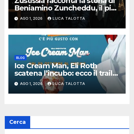
Zustissia racconta la storia di
Beniamino Zuncheddu, il più
lungo errore giudiziario della
AGO 1, 2026
LUCA TALOTTA
storia italiana
BLOG
Ice Cream Man, Eli Roth
scatena l’incubo: ecco il trailer
italiano dell’horror più
AGO 1, 2026
LUCA TALOTTA
estremo di Halloween 2026
Cerca