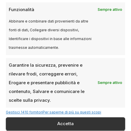
Funzionalità
Sempre attivo
Leone del Futuro – Premio Venezia
Opera Prima “Luigi De
Abbinare e combinare dati provenienti da altre
Laurentiis”
:
Familiar Touch
di Sarah
fonti di dati, Collegare diversi dispositivi,
Friedland
Identificare i dispositivi in base alle informazioni
Premio Venezia Classici per il miglior
trasmesse automaticamente.
documentario sul cinema
:
Chain
Reactions
di Alexandre O. Philippe
Garantire la sicurezza, prevenire e
Premio Venezia Classici per il miglior
rilevare frodi, correggere errori,
film restaurato
:
Ecce Bombo
di Nanni
Erogare e presentare pubblicità e
Sempre attivo
Moretti
contenuto, Salvare e comunicare le
scelte sulla privacy.
La 81ª edizione della
Mostra del Cinema di
Gestisci 1410 fornitori
Per saperne di più su questi scopi
Venezia
ha celebrato il talento internazionale e
Accetta
ha offerto uno sguardo profondo sulle nuove