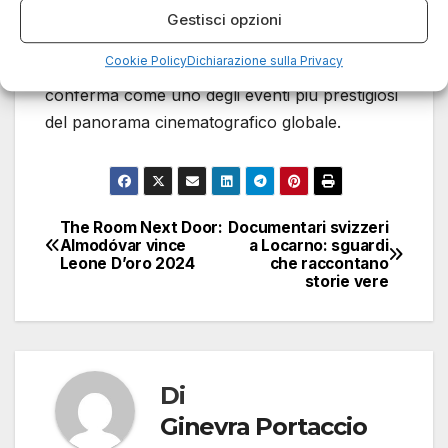
tendenze cinematografiche. Con il trionfo di
Gestisci opzioni
Pedro Almodóvar e il riconoscimento di opere
Cookie Policy
Dichiarazione sulla Privacy
provenienti da tutto il mondo, il festival si
conferma come uno degli eventi più prestigiosi
del panorama cinematografico globale.
The Room Next Door:
Documentari svizzeri
Navigazione
Almodóvar vince
a Locarno: sguardi
Leone D’oro 2024
che raccontano
articoli
storie vere
Di
Ginevra Portaccio