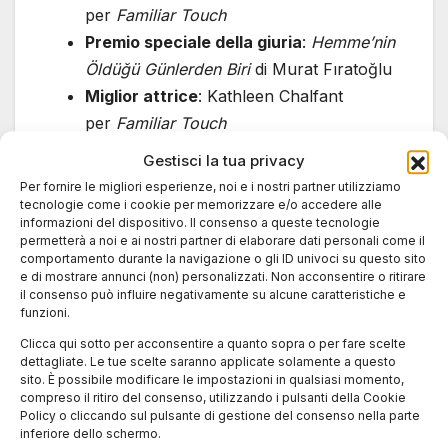
per
Familiar Touch
Premio speciale della giuria
:
Hemme’nin
Öldüğü Günlerden Biri
di Murat Fıratoğlu
Miglior attrice
: Kathleen Chalfant
per
Familiar Touch
Miglior attore
: Francesco Gheghi
Gestisci la tua privacy
per
Familia
Per fornire le migliori esperienze, noi e i nostri partner utilizziamo
Miglior sceneggiatura
: Scandar Copti
tecnologie come i cookie per memorizzare e/o accedere alle
informazioni del dispositivo. Il consenso a queste tecnologie
per
Happy Holidays
permetterà a noi e ai nostri partner di elaborare dati personali come il
Miglior cortometraggio
:
Who Loves the
comportamento durante la navigazione o gli ID univoci su questo sito
e di mostrare annunci (non) personalizzati. Non acconsentire o ritirare
Sun
di Arshia Shakiba
il consenso può influire negativamente su alcune caratteristiche e
Nomination per gli European Film
funzioni.
Awards
:
René va alla guerra
di Luca
Clicca qui sotto per acconsentire a quanto sopra o per fare scelte
dettagliate. Le tue scelte saranno applicate solamente a questo
Ferri, Morgan Menegazzo e Mariachiara
sito. È possibile modificare le impostazioni in qualsiasi momento,
Pernisa
compreso il ritiro del consenso, utilizzando i pulsanti della Cookie
Policy o cliccando sul pulsante di gestione del consenso nella parte
Altri riconoscimenti
inferiore dello schermo.