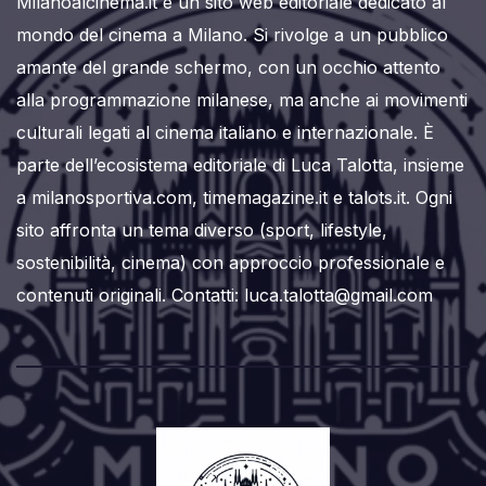
Milanoalcinema.it è un sito web editoriale dedicato al
mondo del cinema a Milano. Si rivolge a un pubblico
amante del grande schermo, con un occhio attento
alla programmazione milanese, ma anche ai movimenti
culturali legati al cinema italiano e internazionale. È
parte dell’ecosistema editoriale di Luca Talotta, insieme
a milanosportiva.com, timemagazine.it e talots.it. Ogni
sito affronta un tema diverso (sport, lifestyle,
sostenibilità, cinema) con approccio professionale e
contenuti originali. Contatti: luca.talotta@gmail.com