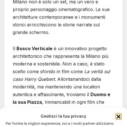
Milano non è solo un set, ma un vero e
proprio personaggio cinematografico. Le sue
architetture contemporanee e i monumenti
storici arricchiscono le storie narrate sul
grande schermo.
Il
Bosco Verticale
è un innovativo progetto
architettonico che rappresenta la Milano più
moderna e sostenibile. Non a caso, è stato
scelto come sfondo in film come
La verità sul
caso Harry Quebert
. Allontanandoci dalla
modernità, ma mantenendo una location
autentica e affascinante, troviamo il
Duomo e
la sua Piazza
, Immancabili in ogni film che
voglia catturare l’essenza della città. Simboli di
Gestisci la tua privacy
eleganza senza tempo, appaiono in titoli
Per fornire le migliori esperienze, noi e i nostri partner utilizziamo
come
Il capitale umano
e
A casa nostra
. Per