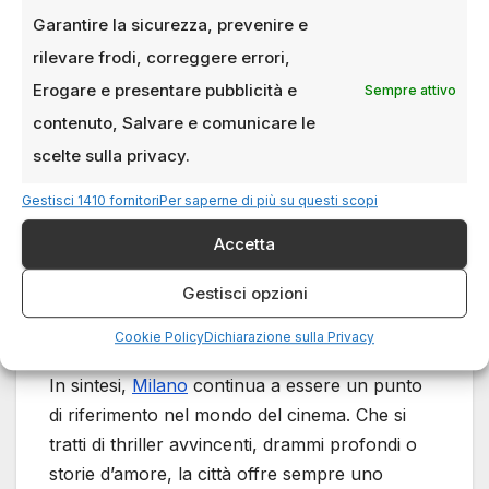
perfettamente a raccontare storie globali.
Garantire la sicurezza, prevenire e
rilevare frodi, correggere errori,
The American (2010)
– Questo thriller
Erogare e presentare pubblicità e
Sempre attivo
con George Clooney mostra una Milano
contenuto, Salvare e comunicare le
misteriosa, tra skyline moderni e quartieri
scelte sulla privacy.
esclusivi, alternando luci e ombre per
creare un’atmosfera intrigante.
Gestisci 1410 fornitori
Per saperne di più su questi scopi
The Italian Job (2003)
– Celebre per le
Accetta
scene d’azione e gli inseguimenti
adrenalinici, questo film ha reso Milano il
Gestisci opzioni
palcoscenico di una delle rapine più
Cookie Policy
Dichiarazione sulla Privacy
iconiche del cinema.
In sintesi,
Milano
continua a essere un punto
di riferimento nel mondo del cinema. Che si
tratti di thriller avvincenti, drammi profondi o
storie d’amore, la città offre sempre uno