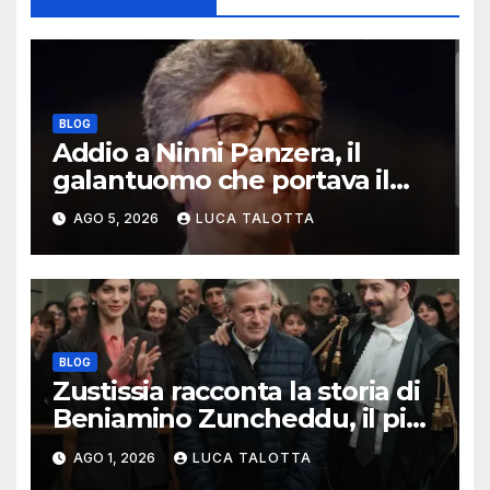
BLOG
Addio a Ninni Panzera, il
galantuomo che portava il
cinema dove non c’era
AGO 5, 2026
LUCA TALOTTA
BLOG
Zustissia racconta la storia di
Beniamino Zuncheddu, il più
lungo errore giudiziario della
AGO 1, 2026
LUCA TALOTTA
storia italiana