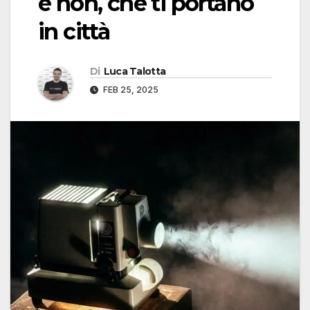
e non, che ti portano
in città
Di
Luca Talotta
FEB 25, 2025