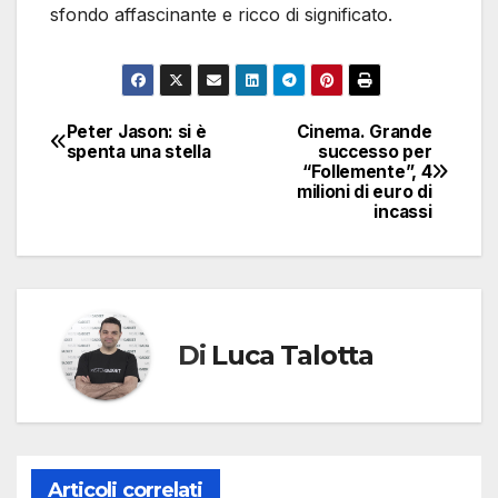
sfondo affascinante e ricco di significato.
Peter Jason: si è
Cinema. Grande
Navigazione
spenta una stella
successo per
“Follemente”, 4
articoli
milioni di euro di
incassi
Di
Luca Talotta
Articoli correlati