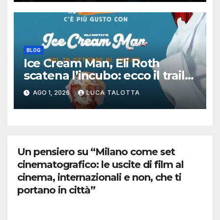
BLOG
Ice Cream Man, Eli Roth
scatena l’incubo: ecco il trailer
italiano dell’horror più
AGO 1, 2026
LUCA TALOTTA
estremo di Halloween 2026
Un pensiero su “Milano come set
cinematografico: le uscite di film al
cinema, internazionali e non, che ti
portano in città”