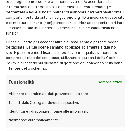
tecnologie come i cookie per memorizzare e/o accedere alle
finire, con il loro fascino bohemien e la vivace
informazioni del dispositivo. Il consenso a queste tecnologie
permetterà a noi e ai nostri partner di elaborare dati personali come il
vita notturna, abbiamo i Navigli, spesso scelti
comportamento durante la navigazione o gli ID univoci su questo sito
per raccontare storie di amore e crescita
e di mostrare annunci (non) personalizzati. Non acconsentire o ritirare
il consenso può influire negativamente su alcune caratteristiche e
personale. Tra i film ambientati qui
funzioni.
troviamo
Cado dalle nubi
e
L’amore ai tempi
Clicca qui sotto per acconsentire a quanto sopra o per fare scelte
del colera
.
dettagliate. Le tue scelte saranno applicate solamente a questo
sito. È possibile modificare le impostazioni in qualsiasi momento,
compreso il ritiro del consenso, utilizzando i pulsanti della Cookie
U
na Milano
Policy o cliccando sul pulsante di gestione del consenso nella parte
inferiore dello schermo.
internazionale nel
Funzionalità
Sempre attivo
cinema
Abbinare e combinare dati provenienti da altre
Oltre a essere una protagonista del cinema
fonti di dati, Collegare diversi dispositivi,
italiano, Milano si sta affermando sempre più
Identificare i dispositivi in base alle informazioni
anche in produzioni internazionali. Grazie alla
trasmesse automaticamente.
sua anima multiculturale, la città si presta