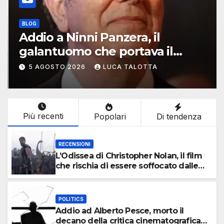
BLOG
Addio a Ninni Panzera, il
galantuomo che portava il
cinema dove non c’era
5 AGOSTO 2026
LUCA TALOTTA
Più recenti
Popolari
Di tendenza
RECENSIONI
L’Odissea di Christopher Nolan, il film
che rischia di essere soffocato dalle
sue interpretazioni
POLITICS
Addio ad Alberto Pesce, morto il
decano della critica cinematografica