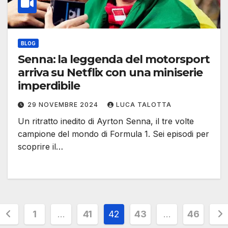
BLOG
Senna: la leggenda del motorsport
arriva su Netflix con una miniserie
imperdibile
29 NOVEMBRE 2024
LUCA TALOTTA
Un ritratto inedito di Ayrton Senna, il tre volte
campione del mondo di Formula 1. Sei episodi per
scoprire il…
Paginazione
1
…
41
42
43
…
46