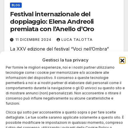
BLOG
Festival internazionale del
doppiaggio: Elena Andreoli
premiata con l’Anello d’Oro
11 DICEMBRE 2024
LUCA TALOTTA
La XXV edizione del festival “Voci nell’Ombra”
celebra la doppiatrice Elena Andreoli come
Gestisci la tua privacy
miglior voce femminile della tv per il…
Per fornire le migliori esperienze, noi e i nostri partner utilizziamo
tecnologie come i cookie per memorizzare e/o accedere alle
informazioni del dispositivo. Il consenso a queste tecnologie
permetterà a noi e ai nostri partner di elaborare dati personali come il
comportamento durante la navigazione o gli ID univoci su questo sito e
di mostrare annunci (non) personalizzati. Non acconsentire o ritirare il
consenso può influire negativamente su alcune caratteristiche e
funzioni.
Clicca qui sotto per acconsentire a quanto sopra o per fare scelte
dettagliate. Le tue scelte saranno applicate solamente a questo sito. È
possibile modificare le impostazioni in qualsiasi momento, compreso
il ritiro del consenso, utilizzando i pulsanti della Cookie Policy o