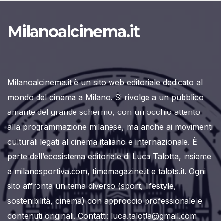
degli
articoli
Milanoalcinema.it
Milanoalcinema.it è un sito web editoriale dedicato al
mondo del cinema a Milano. Si rivolge a un pubblico
amante del grande schermo, con un occhio attento
alla programmazione milanese, ma anche ai movimenti
culturali legati al cinema italiano e internazionale. È
parte dell’ecosistema editoriale di Luca Talotta, insieme
a milanosportiva.com, timemagazine.it e talots.it. Ogni
sito affronta un tema diverso (sport, lifestyle,
sostenibilità, cinema) con approccio professionale e
contenuti originali. Contatti: luca.talotta@gmail.com