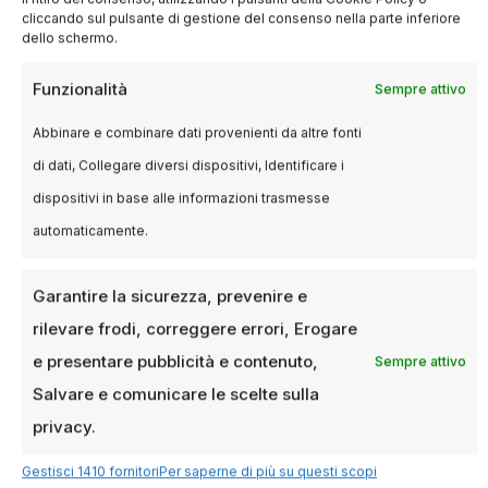
cliccando sul pulsante di gestione del consenso nella parte inferiore
dello schermo.
Funzionalità
Sempre attivo
Abbinare e combinare dati provenienti da altre fonti
BLOG
di dati, Collegare diversi dispositivi, Identificare i
I migliori film del 2024: un anno di
dispositivi in base alle informazioni trasmesse
cinema indimenticabile
automaticamente.
11 DICEMBRE 2024
LUCA TALOTTA
Garantire la sicurezza, prevenire e
Il cinema del 2024 offre una varietà straordinaria
di titoli, da grandi blockbuster a produzioni
rilevare frodi, correggere errori, Erogare
indipendenti, passando per documentari
e presentare pubblicità e contenuto,
Sempre attivo
emozionanti…
Salvare e comunicare le scelte sulla
privacy.
Gestisci 1410 fornitori
Per saperne di più su questi scopi